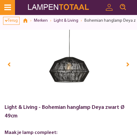
Toestemmingsvenster geopend
Terug
Merken
Light & Living
Bohemian hanglamp Deya z
Light & Living - Bohemian hanglamp Deya zwart Ø
49cm
Maak je lamp compleet: