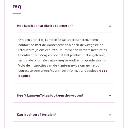
FAQ
Hoe kan ik een artikel retourneren?
Om een artikel bij LampenTotaal te retourneren, neem
contact op met de klantenservice binnen de vastgestelde
retourtermijn om een retournummer en verdere instructies
te ontvangen. Zorg ervoor dat het product niet is gebruikt,
zich in de originele verpakking bevindt en in goede staat is.
Volg de instructies van de klantenservice om uw retour
correct te verwerken. Voor meer informatie, raadpleeg
deze
pagina
.
Heeft LampenTotaal ook een showroom?
Kan ik achteraf betalen?