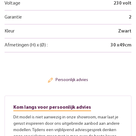
Voltage
230 volt
Garantie
2
Kleur
Zwart
Afmetingen
(H)
x
(Ø)
:
30
x
49
cm
Persoonlijk advies
Kom langs voor persoonlijk advies
Dit model is niet aanwezig in onze showroom, maar laat je
gerust inspireren door ons uitgebreide aanbod aan andere
modellen. Tijdens een vrijblijvend adviesgesprek denken