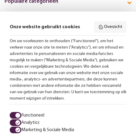
Populaire categorieën
Onze website gebruikt cookies
Overzicht
Volg ons online:
Om uw voorkeuren te onthouden (“Functioneel”), om het
verkeer naar onze site te meten (“Analytics”), en om inhoud en
Gratis bezorging vanaf 99,-
advertenties te personaliseren en sociale media-functies
mogelijk te maken (“Marketing & Sociale Media”), gebruiken we
Advies op maat
cookies en vergelijkbare technologieën. We delen ook
informatie over uw gebruik van onze website met onze sociale
Meer dan 25.000 lampen op voorraad
media-, analytics- en advertentiepartners, die deze kunnen
combineren met andere informatie die ze hebben verzameld
van uw gebruik van hun diensten. U kunt uw toestemming op elk
4.57 uit 2853 reviews
moment wijzigen of intrekken.
Alle prijzen zijn inclusief btw en exclusief eventuele verzendkosten.
Functioneel
Analytics
Algemene voorwaarden
Privacy statement
Cookies
Marketing & Sociale Media