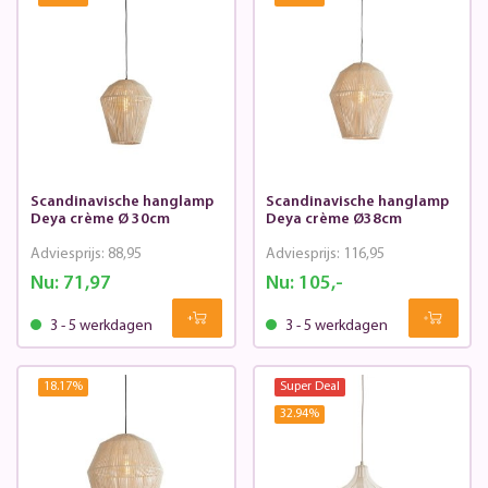
Scandinavische hanglamp
Scandinavische hanglamp
Deya crème Ø 30cm
Deya crème Ø38cm
Adviesprijs:
88,95
Adviesprijs:
116,95
Nu:
71,97
Nu:
105,-
3 - 5 werkdagen
3 - 5 werkdagen
18.17
%
Super Deal
32.94
%