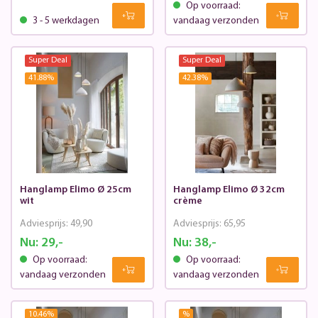
Op voorraad:
3 - 5 werkdagen
vandaag verzonden
Super Deal
Super Deal
41.88
%
42.38
%
Hanglamp Elimo Ø 25cm
Hanglamp Elimo Ø 32cm
wit
crème
Adviesprijs:
49,90
Adviesprijs:
65,95
Nu:
29,-
Nu:
38,-
Op voorraad:
Op voorraad:
vandaag verzonden
vandaag verzonden
10.46
%
%