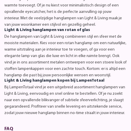
warmte toevoegt. Of je nu kiest voor minimalistisch design of een
opvallende eyecatcher, het is de perfecte aanvulling op jouw
interieur. Met de veelzijdige hanglampen van Light & Living maak je
van jouw woonkamer een stijlvol en gezellig geheel.
Light & Living hanglampen van rotan of glas
De hanglampen van Light & Living combineren stijl en sfeer met de
mooiste materialen. Kies voor een rotan hanglamp om een natuurlijke,
warme uitstraling aan je interieur toe te voegen, of ga voor een
elegante lamp van glas die luxe en licht in elke ruimte brengt. Ook
vind je in ons assortiment metalen ontwerpen voor een stoere look of
stoffen lampenkappen voor een zachte touch. Kortom: er is altijd een
hanglamp die past bij jouw persoonlijke wensen en woonstijl.
Light & Living hanglampen kopen bij LampenTotaal
Bij LampenTotaal vind je een uitgebreid assortiment hanglampen van
Light & Living, eenvoudig en snel online te bestellen. Of je nu zoekt
naar een opvallende blikvanger of subtiele sfeerverlichting, je slaagt
gegarandeerd. Profiteer van snelle levering en uitstekende service,
zodat jouw nieuwe hanglamp binnen no-time straalt in jouw interieur.
FAQ