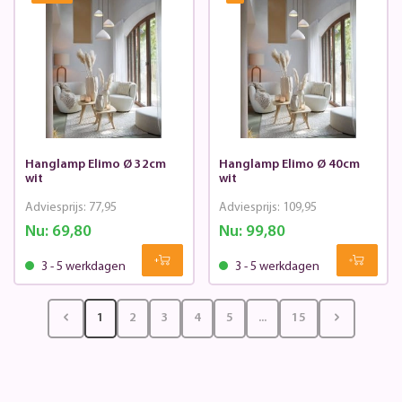
Hanglamp Elimo Ø 32cm
Hanglamp Elimo Ø 40cm
wit
wit
Adviesprijs:
77,95
Adviesprijs:
109,95
Nu:
69,80
Nu:
99,80
3 - 5 werkdagen
3 - 5 werkdagen
1
2
3
4
5
...
15