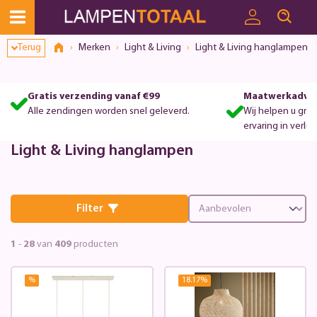
Terug
Merken
Light & Living
Light & Living hanglampen
Gratis verzending vanaf €99
Maatwerkadvie
Alle zendingen worden snel geleverd.
Wij helpen u gra
ervaring in verlic
Light & Living hanglampen
Filter
1
-
28
van
409
producten
%
18.17
%