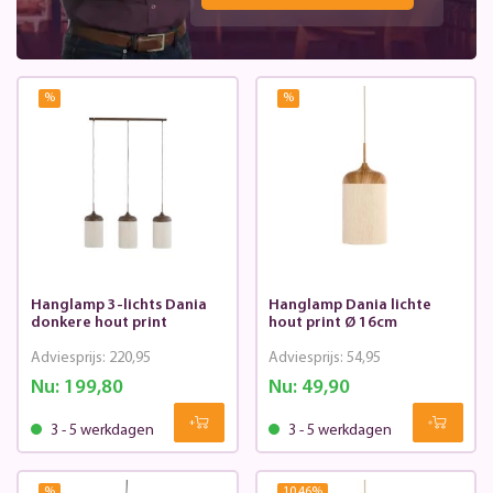
%
%
Hanglamp 3-lichts Dania
Hanglamp Dania lichte
donkere hout print
hout print Ø 16cm
Adviesprijs:
220,95
Adviesprijs:
54,95
Nu:
199,80
Nu:
49,90
3 - 5 werkdagen
3 - 5 werkdagen
%
10.46
%