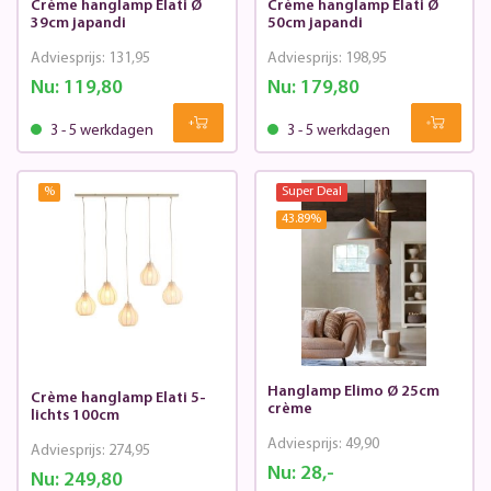
Crème hanglamp Elati Ø
Crème hanglamp Elati Ø
39cm japandi
50cm japandi
Adviesprijs:
131,95
Adviesprijs:
198,95
Nu:
119,80
Nu:
179,80
3 - 5 werkdagen
3 - 5 werkdagen
%
Super Deal
43.89
%
Hanglamp Elimo Ø 25cm
Crème hanglamp Elati 5-
crème
lichts 100cm
Adviesprijs:
49,90
Adviesprijs:
274,95
Nu:
28,-
Nu:
249,80