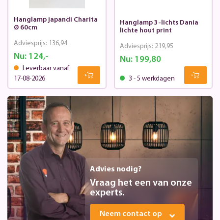
Hanglamp japandi Charita
Hanglamp 3-lichts Dania
Ø 60cm
lichte hout print
Adviesprijs:
136,94
Adviesprijs:
219,95
Nu:
124,-
Nu:
199,80
Leverbaar vanaf
17-08-2026
3 - 5 werkdagen
Advies nodig?
Vraag het een van onze
experts.
Neem contact op