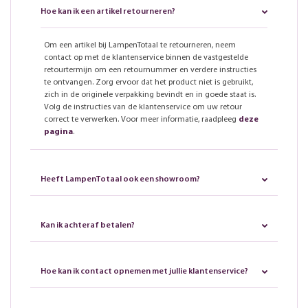
Hoe kan ik een artikel retourneren?
Om een artikel bij LampenTotaal te retourneren, neem
contact op met de klantenservice binnen de vastgestelde
retourtermijn om een retournummer en verdere instructies
te ontvangen. Zorg ervoor dat het product niet is gebruikt,
zich in de originele verpakking bevindt en in goede staat is.
Volg de instructies van de klantenservice om uw retour
correct te verwerken. Voor meer informatie, raadpleeg
deze
pagina
.
Heeft LampenTotaal ook een showroom?
Kan ik achteraf betalen?
Hoe kan ik contact opnemen met jullie klantenservice?