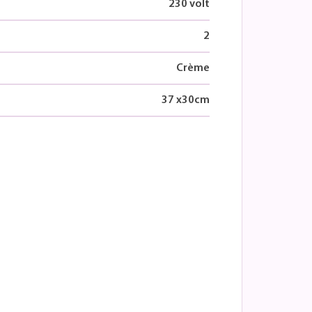
230 volt
2
Crème
37
x
30
cm