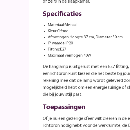
of zelfs in de slaapkamer.
Specificaties
Materiaal:Metaal
Kleur:Crème
Afmetingen:Hoogte 37 cm, Diameter 30 cm
IP waarde:IP20
Fitting:E27
Maximaal vermogen:40W
De hanglamp is uitgerust met een E27 fitting
een lichtbron kunt kiezen die het beste bij j
rekening mee dat de lamp wordt geleverd zond
mogelijkheid hebt om een energiezuinige of sf
die bij jouw stijl past.
Toepassingen
Of je nu een gezellige sfeer wilt creëren in de
lichtbron nodig hebt voor de werkruimte, de 