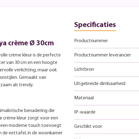
Specificaties
Productnummer
eya crème Ø 30cm
lle crème kleur is de perfecte
Productnummer leverancier
eter van 30 cm en een hoogte
Lichtbron
ervolle verlichting, maar ook
oonstijlen. Gemaakt van
Uitgebreide dimbaarheid
zaam als trendy.
Materiaal
malistische benadering die
IP-waarde
te crème kleur zorgt voor een
p een moderne touch toevoegt
Geschikt voor
en de eettafel, in de woonkamer