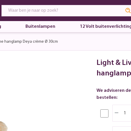
g
Buitenlampen
12 Volt buitenverlichtin
he hanglamp Deya crème Ø 30cm
Light & Li
hanglamp
We adviseren de
bestellen: