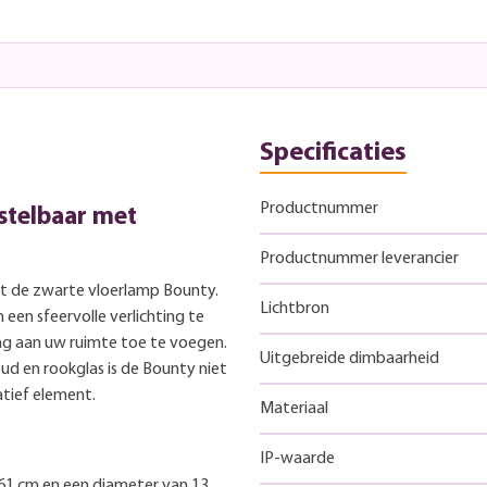
Specificaties
Productnummer
stelbaar met
Productnummer leverancier
 met de zwarte vloerlamp Bounty.
Lichtbron
en sfeervolle verlichting te
ing aan uw ruimte toe te voegen.
Uitgebreide dimbaarheid
ud en rookglas is de Bounty niet
atief element.
Materiaal
IP-waarde
61 cm en een diameter van 13