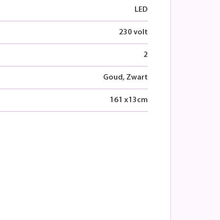
LED
230 volt
2
Goud, Zwart
161
x
13
cm