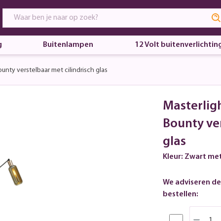
g
Buitenlampen
12 Volt buitenverlichtin
unty verstelbaar met cilindrisch glas
Masterlig
Bounty ver
glas
Kleur: Zwart me
We adviseren de
bestellen: