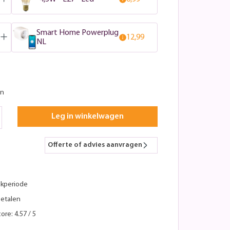
Smart Home Powerplug
12,99
NL
en
Leg in winkelwagen
Offerte of advies aanvragen
kperiode
betalen
ore: 4.57 / 5