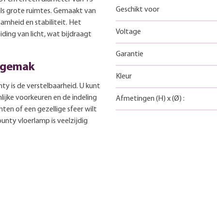
Geschikt voor
 als grote ruimtes. Gemaakt van
mheid en stabiliteit. Het
Voltage
iding van licht, wat bijdraagt
Garantie
ksgemak
Kleur
y is de verstelbaarheid. U kunt
ijke voorkeuren en de indeling
Afmetingen
(H)
x
(Ø)
:
hten of een gezellige sfeer wilt
unty vloerlamp is veelzijdig