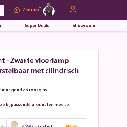
Contact
g
Super Deals
Showroom
ht - Zwarte vloerlamp
stelbaar met cilindrisch
t mat goud en rookglas
ze bijpassende producten mee te
4,5W - E27 - Led
6,99