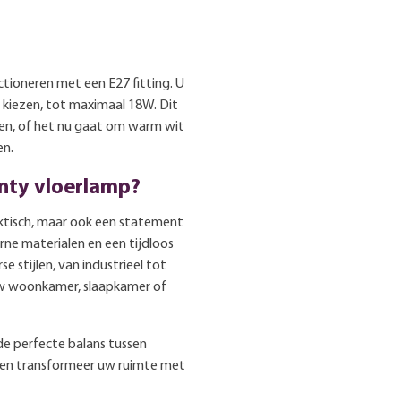
tioneren met een E27 fitting. U
e kiezen, tot maximaal 18W. Dit
ren, of het nu gaat om warm wit
en.
nty vloerlamp?
aktisch, maar ook een statement
rne materialen en een tijdloos
 stijlen, van industrieel tot
 uw woonkamer, slaapkamer of
de perfecte balans tussen
g en transformeer uw ruimte met