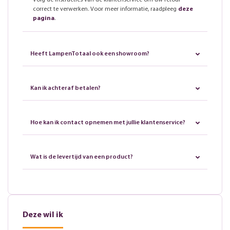
Volg de instructies van de klantenservice om uw retour
correct te verwerken. Voor meer informatie, raadpleeg
deze
pagina
.
Heeft LampenTotaal ook een showroom?
Kan ik achteraf betalen?
Hoe kan ik contact opnemen met jullie klantenservice?
Wat is de levertijd van een product?
Deze wil ik