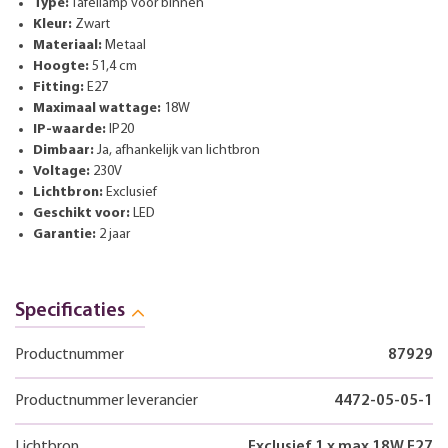
Type:
Tafellamp voor binnen
Kleur:
Zwart
Materiaal:
Metaal
Hoogte:
51,4 cm
Fitting:
E27
Maximaal wattage:
18W
IP-waarde:
IP20
Dimbaar:
Ja, afhankelijk van lichtbron
Voltage:
230V
Lichtbron:
Exclusief
Geschikt voor:
LED
Garantie:
2 jaar
Specificaties
Productnummer
87929
Productnummer leverancier
4472-05-05-1
Lichtbron
Exclusief 1 x max 18W E27