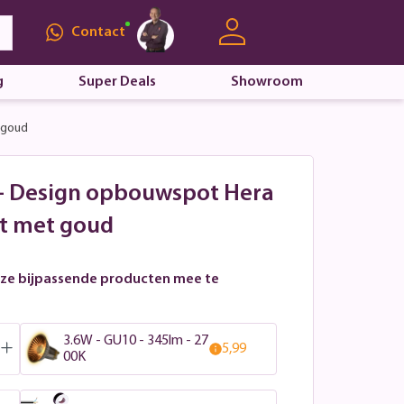
Contact
g
Super Deals
Showroom
 goud
 - Design opbouwspot Hera
t met goud
ze bijpassende producten mee te
3.6W - GU10 - 345lm - 27
5,99
00K