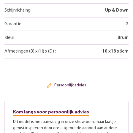
Schijnrichting
Up & Down
Garantie
2
Kleur
Bruin
Afmetingen
(B)
x
(H)
x
(D)
:
10
x
18
x
6
cm
Persoonlijk advies
Kom langs voor persoonlijk advies
Dit model is niet aanwezig in onze showroom, maar laat je
gerust inspireren door ons uitgebreide aanbod aan andere