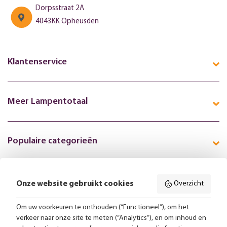
Dorpsstraat 2A
4043KK Opheusden
Klantenservice
Meer Lampentotaal
Populaire categorieën
Onze website gebruikt cookies
Overzicht
Volg ons online:
Om uw voorkeuren te onthouden (“Functioneel”), om het
verkeer naar onze site te meten (“Analytics”), en om inhoud en
Gratis bezorging vanaf 99,-