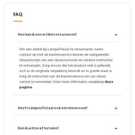
FAQ
Hoe kan ik een artikel retourneren?
Om een artikel bij LampenTotaal te retourneren, neem
contact op met de klantenservice binnen de vastgestelde
retourtermijn om een retournummer en verdere instructies
te ontvangen. Zorg ervoor dat het product niet is gebruikt,
zich in de originele verpakking bevindt en in goede staat is.
Volg de instructies van de klantenservice om uw retour
correct te verwerken. Voor meer informatie, raadpleeg
deze
pagina
.
Heeft LampenTotaal ook een showroom?
Kan ik achteraf betalen?