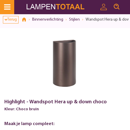
Toestemmingsvenster geopend
Terug
Binnenverlichting
Stijlen
Wandspot Hera up & dow
Highlight - Wandspot Hera up & down choco
Kleur: Choco bruin
Maak je lamp compleet: