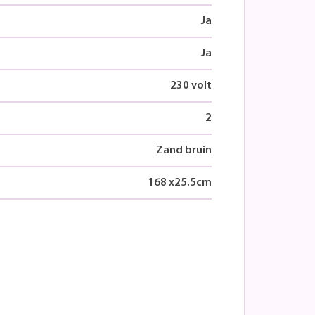
Ja
Ja
230 volt
2
Zand bruin
168
x
25.5
cm