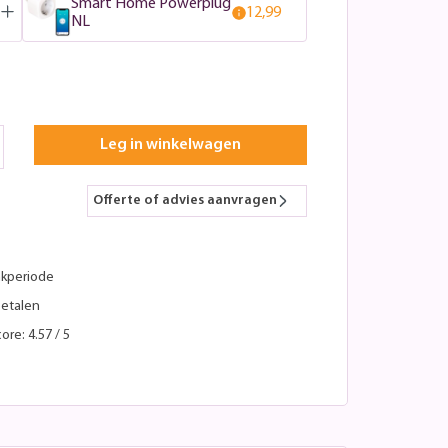
Smart Home Powerplug
12,99
NL
Leg in winkelwagen
Offerte of advies aanvragen
kperiode
betalen
ore: 4.57 / 5