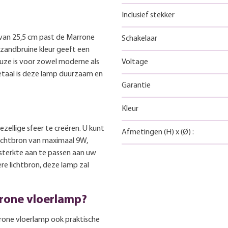
Inclusief stekker
van 25,5 cm past de Marrone
Schakelaar
 zandbruine kleur geeft een
euze is voor zowel moderne als
Voltage
metaal is deze lamp duurzaam en
Garantie
Kleur
ellige sfeer te creëren. U kunt
Afmetingen
(H)
x
(Ø)
:
ichtbron van maximaal 9W,
sterkte aan te passen aan uw
re lichtbron, deze lamp zal
rone vloerlamp?
arrone vloerlamp ook praktische