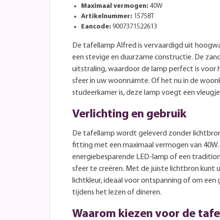
Maximaal vermogen:
40W
Artikelnummer:
15758T
Eancode:
9007371522613
De tafellamp Alfred is vervaardigd uit hoogw
een stevige en duurzame constructie. De zand
uitstraling, waardoor de lamp perfect is voor 
sfeer in uw woonruimte. Of het nu in de woon
studeerkamer is, deze lamp voegt een vleugje 
Verlichting en gebruik
De tafellamp wordt geleverd zonder lichtbron
fitting met een maximaal vermogen van 40W. 
energiebesparende LED-lamp of een traditio
sfeer te creëren. Met de juiste lichtbron kun
lichtkleur, ideaal voor ontspanning of om een
tijdens het lezen of dineren.
Waarom kiezen voor de tafe