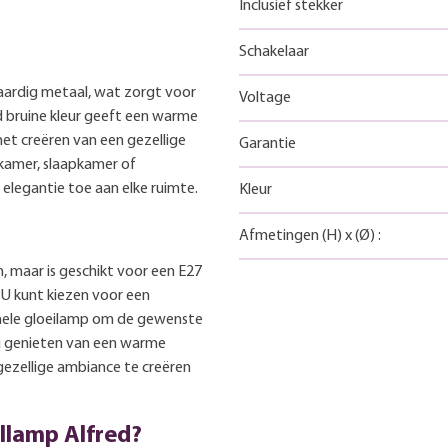
Inclusief stekker
Schakelaar
aardig metaal, wat zorgt voor
Voltage
 bruine kleur geeft een warme
het creëren van een gezellige
Garantie
kamer, slaapkamer of
elegantie toe aan elke ruimte.
Kleur
Afmetingen
(H)
x
(Ø)
:
, maar is geschikt voor een E27
U kunt kiezen voor een
nele gloeilamp om de gewenste
t u genieten van een warme
 gezellige ambiance te creëren
llamp Alfred?