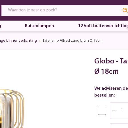
g
Buitenlampen
12 Volt buitenverlichtin
ige binnenverlichting
Tafellamp Alfred zand bruin Ø 18cm
Globo - T
Ø 18cm
We adviseren de
bestellen: