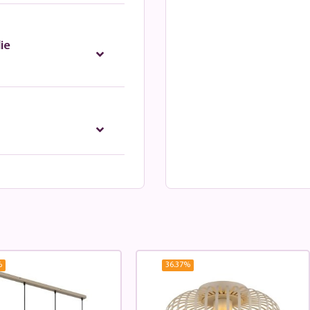
ie
%
36.37
%