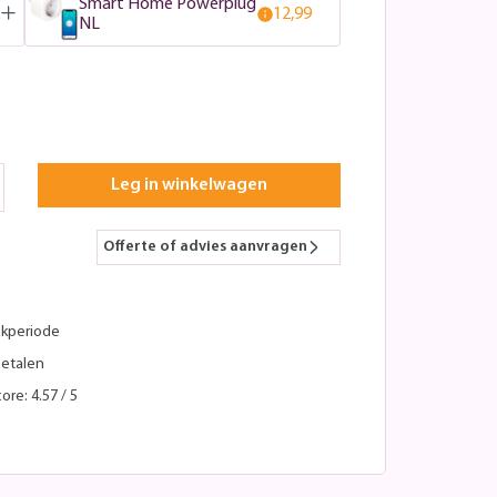
Smart Home Powerplug
12,99
NL
Leg in winkelwagen
Offerte of advies aanvragen
kperiode
betalen
ore: 4.57 / 5