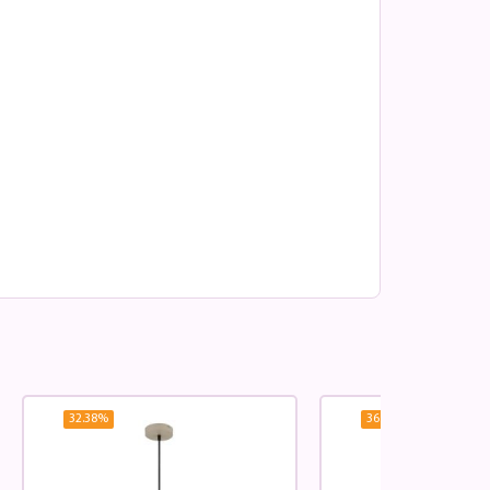
32.38
%
36.37
%