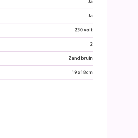
Ja
Ja
230 volt
2
Zand bruin
19
x
18
cm