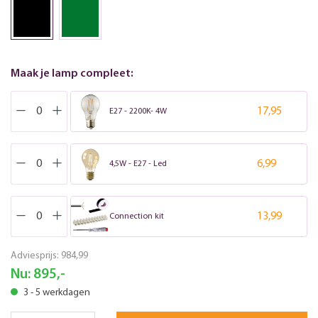
Maak je lamp compleet:
17,95
E27 - 2200K- 4W
6,99
4,5W - E27 - Led
13,99
Connection kit
Adviesprijs:
984,99
Nu:
895,-
3 - 5 werkdagen