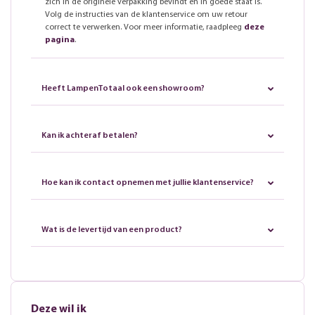
zich in de originele verpakking bevindt en in goede staat is.
Volg de instructies van de klantenservice om uw retour
correct te verwerken. Voor meer informatie, raadpleeg
deze
pagina
.
Heeft LampenTotaal ook een showroom?
Kan ik achteraf betalen?
Hoe kan ik contact opnemen met jullie klantenservice?
Wat is de levertijd van een product?
Deze wil ik