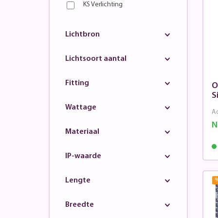
KS Verlichting
Lichtbron
Lichtsoort aantal
Fitting
O
S
Wattage
Ad
N
Materiaal
IP-waarde
Lengte
Breedte