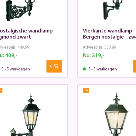
ostalgische wandlamp
Vierkante wandlamp
gmond zwart
Bergen nostalgie - zw
viesprijs:
449,99
Adviesprijs:
350,99
u:
409,-
Nu:
319,-
3 - 5 werkdagen
3 - 5 werkdagen
%
%