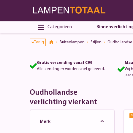
Categorieën
Binnenverlichtin
Terug
Buitenlampen
Stijlen
Oudhollandse 
Gratis verzending vanaf €99
Maa
Alle zendingen worden snel geleverd.
Wij 
jaar 
Oudhollandse
verlichting vierkant
Merk