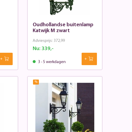
Oudhollandse buitenlamp
Katwijk M zwart
Adviesprijs:
372,99
Nu:
339,-
3 - 5 werkdagen
%