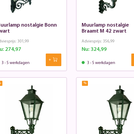
uurlamp nostalgie Bonn
Muurlamp nostalgie
wart
Braamt M 42 zwart
viesprijs:
301,99
Adviesprijs:
356,99
u:
274,97
Nu:
324,99
3 - 5 werkdagen
3 - 5 werkdagen
%
%