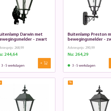
uitenlamp Darwin met
Buitenlamp Preston 
ewegingsmelder - zwart
bewegingsmelder - z
viesprijs:
268,99
Adviesprijs:
290,99
u:
244,64
Nu:
264,29
3 - 5 werkdagen
3 - 5 werkdagen
%
%