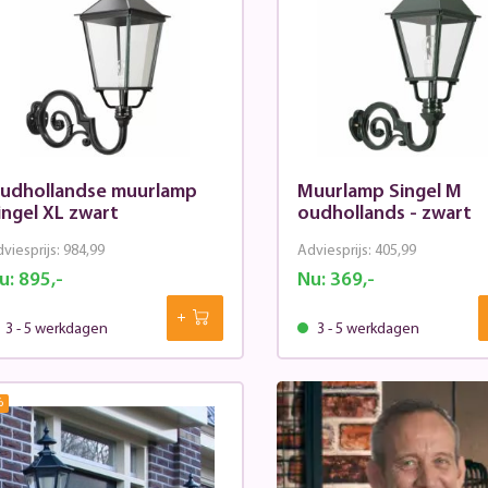
udhollandse muurlamp
Muurlamp Singel M
ingel XL zwart
oudhollands - zwart
viesprijs:
984,99
Adviesprijs:
405,99
u:
895,-
Nu:
369,-
3 - 5 werkdagen
3 - 5 werkdagen
%