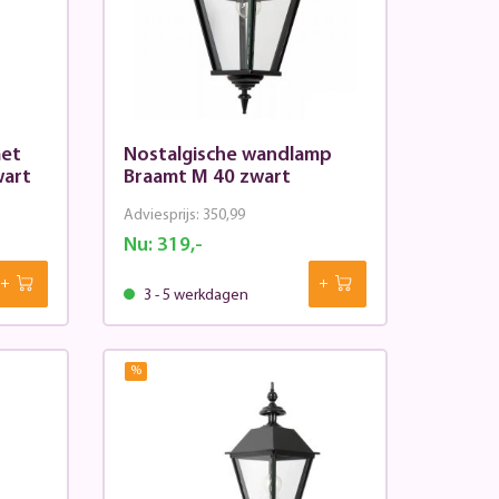
met
Nostalgische wandlamp
wart
Braamt M 40 zwart
Adviesprijs:
350,99
Nu:
319,-
3 - 5 werkdagen
%