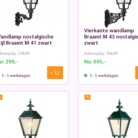
Vierkante wandlamp
andlamp nostalgische
Braamt M 43 nostalgie
tijl Braamt M 41 zwart
zwart
viesprijs:
328,99
Adviesprijs:
764,99
u:
299,-
Nu:
695,-
3 - 5 werkdagen
3 - 5 werkdagen
%
%