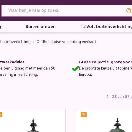
g
Buitenlampen
12 Volt buitenverlichtin
buitenverlichting
Oudhollandse verlichting vierkant
twerkadvies
Grote collectie, grote voo
helpen u graag met meer dan 50
De grootste keuze uit topmer
ervaring in verlichting.
Europa.
1
-
28
van
57
p
%
%