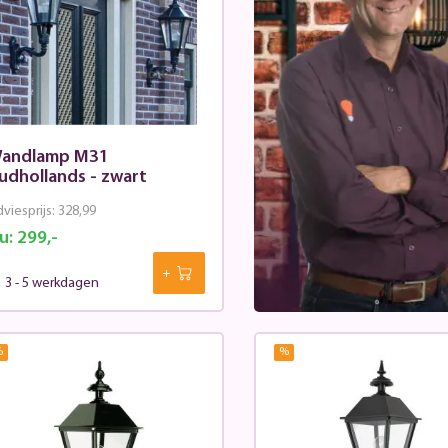
andlamp M31
udhollands - zwart
viesprijs:
328,99
u:
299,-
3 - 5 werkdagen
%
%