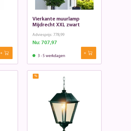
Vierkante muurlamp
Mijdrecht XXL zwart
Adviesprijs:
778,99
Nu:
707,97
3 - 5 werkdagen
%