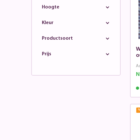
Hoogte
Kleur
Productsoort
W
Prijs
o
Ad
N