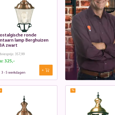
ostalgische ronde
antaarn lamp Berghuizen
3A zwart
viesprijs:
357,99
u:
325,-
3 - 5 werkdagen
%
%