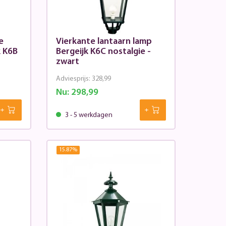
e
Vierkante lantaarn lamp
k K6B
Bergeijk K6C nostalgie -
zwart
Adviesprijs:
328,99
Nu:
298,99
3 - 5 werkdagen
15.87
%