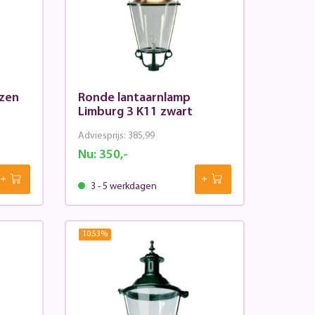
izen
Ronde lantaarnlamp
Limburg 3 K11 zwart
Adviesprijs:
385,99
Nu:
350,-
3 - 5 werkdagen
10.53
%