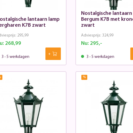
Nostalgische lantaarn
ostalgische lantaarn lamp
Bergum K7B met kron
ergharen K7B zwart
zwart
viesprijs:
295,99
Adviesprijs:
324,99
u:
268,99
Nu:
295,-
3 - 5 werkdagen
3 - 5 werkdagen
%
%