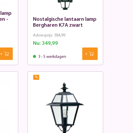
 lamp
en -
Nostalgische lantaarn lamp
Bergharen K7A zwart
Adviesprijs:
384,99
Nu:
349,99
3 - 5 werkdagen
%