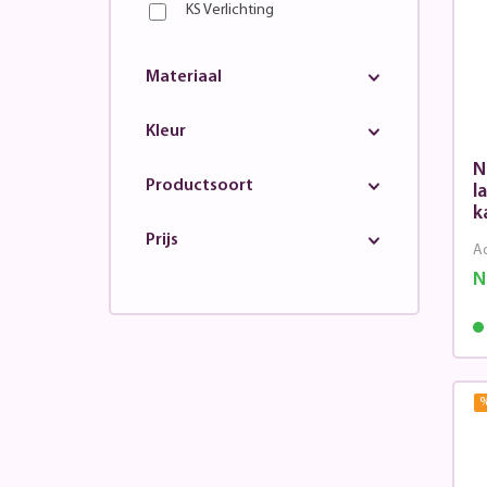
KS Verlichting
Materiaal
Kleur
N
Productsoort
la
k
Prijs
Ad
N