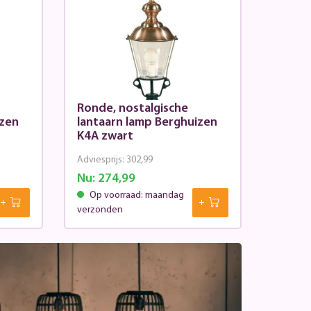
Ronde, nostalgische
izen
lantaarn lamp Berghuizen
K4A zwart
Adviesprijs:
302,99
Nu:
274,99
Op voorraad: maandag
verzonden