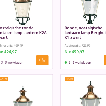
ostalgische ronde
Ronde, nostalgische
antaarn lamp Lantern K2A
lantaarn lamp Berghu
wart
K1 zwart
viesprijs:
469,99
Adviesprijs:
725,99
u:
426,97
Nu:
659,97
3 - 5 werkdagen
3 - 5 werkdagen
0.71
%
15.2
%