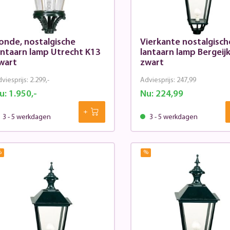
onde, nostalgische
Vierkante nostalgisch
antaarn lamp Utrecht K13
lantaarn lamp Bergeij
wart
zwart
viesprijs:
2.299,-
Adviesprijs:
247,99
u:
1.950,-
Nu:
224,99
3 - 5 werkdagen
3 - 5 werkdagen
%
%