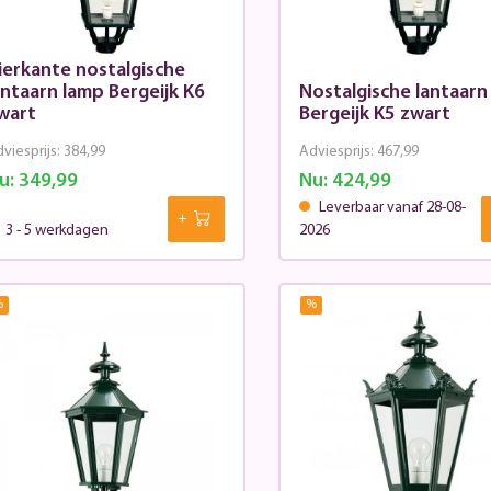
ierkante nostalgische
antaarn lamp Bergeijk K6
Nostalgische lantaarn
wart
Bergeijk K5 zwart
viesprijs:
384,99
Adviesprijs:
467,99
u:
349,99
Nu:
424,99
Leverbaar vanaf 28-08-
3 - 5 werkdagen
2026
%
%