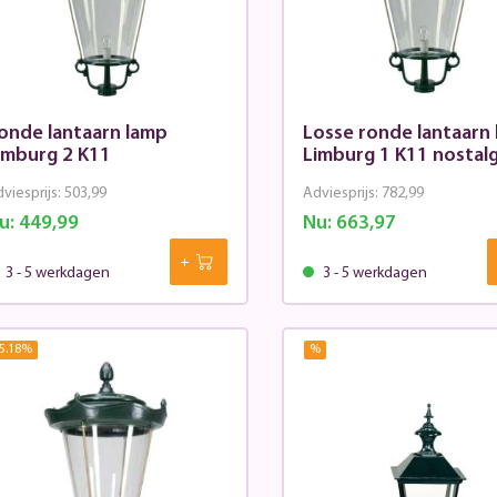
onde lantaarn lamp
Losse ronde lantaarn
imburg 2 K11
Limburg 1 K11 nostalg
viesprijs:
503,99
Adviesprijs:
782,99
u:
449,99
Nu:
663,97
3 - 5 werkdagen
3 - 5 werkdagen
5.18
%
%