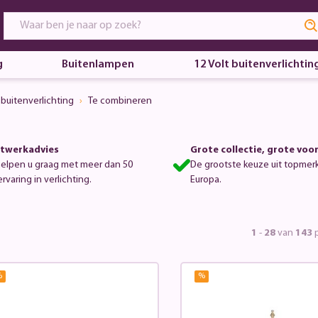
g
Buitenlampen
12 Volt buitenverlichtin
buitenverlichting
Te combineren
twerkadvies
Grote collectie, grote voo
helpen u graag met meer dan 50
De grootste keuze uit topmer
ervaring in verlichting.
Europa.
1
-
28
van
143
p
%
%