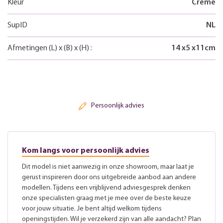
Kleur
Crème
SupID
NL
Afmetingen
(L)
x
(B)
x
(H)
:
14
x
5
x
11
cm
Persoonlijk advies
Kom langs voor persoonlijk advies
Dit model is niet aanwezig in onze showroom, maar laat je
gerust inspireren door ons uitgebreide aanbod aan andere
modellen. Tijdens een vrijblijvend adviesgesprek denken
onze specialisten graag met je mee over de beste keuze
voor jouw situatie. Je bent altijd welkom tijdens
openingstijden. Wil je verzekerd zijn van alle aandacht? Plan