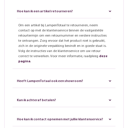
Hoe kan ik een artikel retourneren?
Om een artikel bij LampenTotaal te retourneren, neem
contact op met de klantenservice binnen de vastgestelde
retourtermijn om een retournummer en verdere instructies
te ontvangen. Zorg ervoor dat het product niet is gebruikt,
zich in de originele verpakking bevindt en in goede staat is.
Volg de instructies van de klantenservice om uw retour
correct te verwerken. Voor meer informatie, raadpleeg
deze
pagina
.
Heeft LampenTotaal ook een showroom?
Kan ik achteraf betalen?
Hoe kan ik contact opnemen met jullie klantenservice?