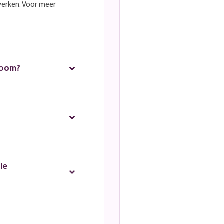
werken. Voor meer
room?
ie