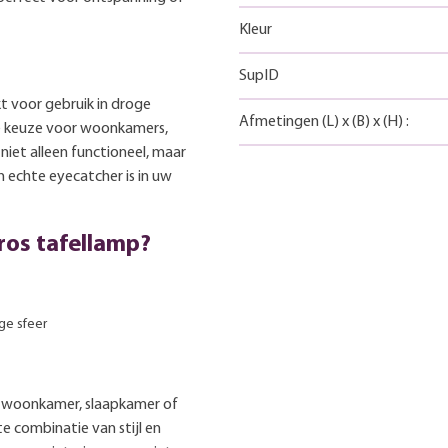
Kleur
SupID
t voor gebruik in droge
Afmetingen
(L)
x
(B)
x
(H)
:
e keuze voor woonkamers,
niet alleen functioneel, maar
n echte eyecatcher is in uw
ros tafellamp?
ge sfeer
uw woonkamer, slaapkamer of
e combinatie van stijl en