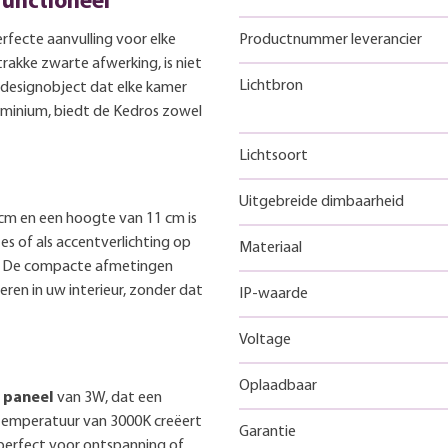
functioneel
rfecte aanvulling voor elke
Productnummer leverancier
rakke zwarte afwerking, is niet
Lichtbron
ol designobject dat elke kamer
minium, biedt de Kedros zowel
Lichtsoort
Uitgebreide dimbaarheid
cm en een hoogte van 11 cm is
es of als accentverlichting op
Materiaal
r. De compacte afmetingen
en in uw interieur, zonder dat
IP-waarde
Voltage
Oplaadbaar
 paneel
van 3W, dat een
rtemperatuur van 3000K creëert
Garantie
perfect voor ontspanning of