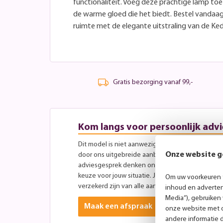
functionaliteit. Voeg deze prachtige lamp toe
de warme gloed die het biedt. Bestel vandaa
ruimte met de elegante uitstraling van de Ked
Gratis bezorging vanaf 99,-
Kom langs voor persoonlijk advi
Dit model is niet aanwezig in onze showroom, maa
Onze website g
door ons uitgebreide aanbod aan andere modellen
adviesgesprek denken onze specialisten graag 
keuze voor jouw situatie. Je bent altijd welkom ti
Om uw voorkeuren t
verzekerd zijn van alle aandacht? Plan dan vooraf
inhoud en advertent
Media”), gebruiken
Maak een afspraak
onze website met o
andere informatie 