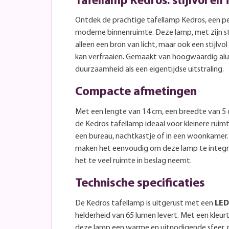
Tafellamp Kedros: stijlvol en 
Ontdek de prachtige tafellamp Kedros, een pe
moderne binnenruimte. Deze lamp, met zijn st
alleen een bron van licht, maar ook een stijlv
kan verfraaien. Gemaakt van hoogwaardig alu
duurzaamheid als een eigentijdse uitstraling.
Compacte afmetingen
Met een lengte van 14 cm, een breedte van 5 
de Kedros tafellamp ideaal voor kleinere ruimt
een bureau, nachtkastje of in een woonkame
maken het eenvoudig om deze lamp te integrer
het te veel ruimte in beslag neemt.
Technische specificaties
De Kedros tafellamp is uitgerust met een
LED
helderheid van 65 lumen levert. Met een kleu
deze lamp een warme en uitnodigende sfeer, 