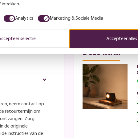
 intrekken.
Analytics
Marketing & Sociale Media
Accepteer selectie
Accepteer alles
Deze wil ik
eren, neem contact op
lde retourtermijn om
e ontvangen. Zorg
in de originele
 de instructies van de