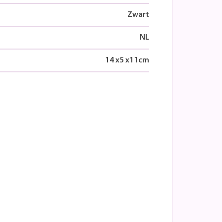
Zwart
NL
14
x
5
x
11
cm