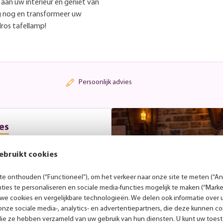
 aan uw interieur en geniet van
g nog en transformeer uw
ros tafellamp!
Persoonlijk advies
es
r laat je gerust inspireren
ebruikt cookies
. Tijdens een vrijblijvend
met je mee over de beste
jdens openingstijden. Wil je
e onthouden (“Functioneel”), om het verkeer naar onze site te meten (“Ana
 een afspraak in.
ies te personaliseren en sociale media-functies mogelijk te maken (“Marke
 we cookies en vergelijkbare technologieën. We delen ook informatie over 
nze sociale media-, analytics- en advertentiepartners, die deze kunnen 
die ze hebben verzameld van uw gebruik van hun diensten. U kunt uw toes