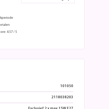
kperiode
betalen
ore: 4.57 / 5
101050
2118038203
Exclusief 2 x max 15W E27