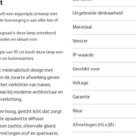
t
Uitgebreide dimbaarheid
eft een eigentijds ontwerp met
le toevoeging is aan elke tuin of
Materiaal
sgraad is deze lamp uitstekend
eden en ideaal voor
Venster
te van 95 cm biedt deze lamp een
IP-waarde
n en buitenruimtes.
Geschikt voor
 minimalistisch design met
m en de zwarte afwerking geven
Voltage
r het verlichten van tuinen,
aan bij moderne architectuur en
Garantie
erlichting.
Kleur
 hoog, gericht licht dat zorgt
De opaalwitte diffusor
Afmetingen
(H)
x
(Ø)
:
een zachte, sfeervolle gloed.
hermd tegen stof en spatwater,