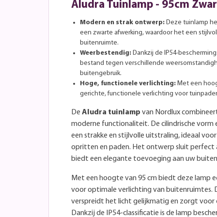
Aludra Tuinlamp - 95cm Zwar
Modern en strak ontwerp:
Deze tuinlamp he
een zwarte afwerking, waardoor het een stijlvol
buitenruimte.
Weerbestendig:
Dankzij de IP54-bescherming
bestand tegen verschillende weersomstandigh
buitengebruik.
Hoge, functionele verlichting:
Met een hoog
gerichte, functionele verlichting voor tuinpade
De
Aludra tuinlamp
van Nordlux combineert
moderne functionaliteit. De cilindrische vor
een strakke en stijlvolle uitstraling, ideaal voo
opritten en paden. Het ontwerp sluit perfect 
biedt een elegante toevoeging aan uw buitenv
Met een hoogte van 95 cm biedt deze lamp een
voor optimale verlichting van buitenruimtes. 
verspreidt het licht gelijkmatig en zorgt voor 
Dankzij de IP54-classificatie is de lamp besc