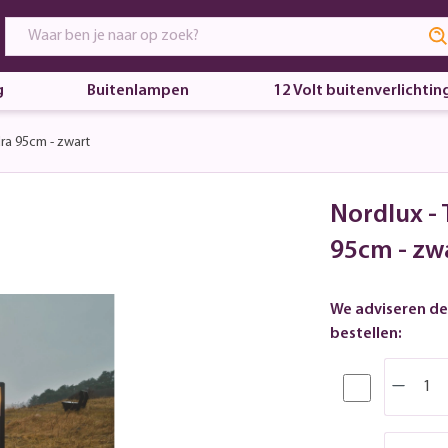
g
Buitenlampen
12 Volt buitenverlichtin
dra 95cm - zwart
Nordlux - 
95cm - zw
We adviseren de
bestellen: