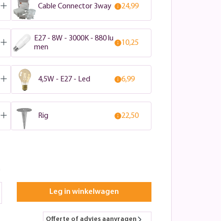
Cable Connector 3way
24,99
E27 - 8W - 3000K - 880 lu
10,25
men
4,5W - E27 - Led
6,99
Rig
22,50
n
Leg in winkelwagen
Offerte of advies aanvragen