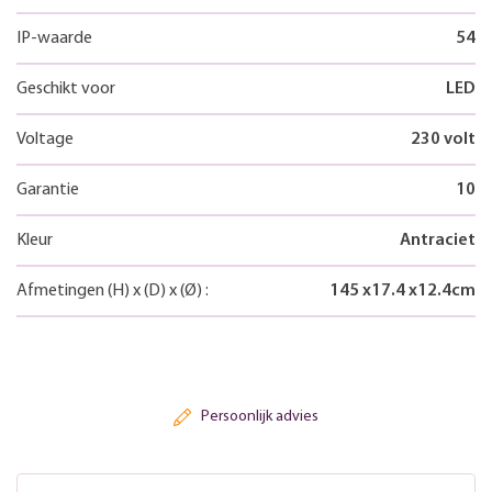
IP-waarde
54
Geschikt voor
LED
Voltage
230 volt
Garantie
10
Kleur
Antraciet
Afmetingen
(H)
x
(D)
x
(Ø)
:
145
x
17.4
x
12.4
cm
Persoonlijk advies