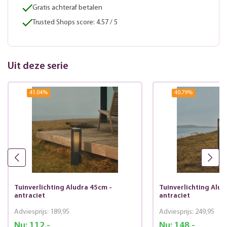
Gratis achteraf betalen
Trusted Shops score: 4.57 / 5
Uit deze serie
41.04
%
40.79
%
Tuinverlichting Aludra 45cm -
Tuinverlichting Alud
antraciet
antraciet
Adviesprijs:
189,95
Adviesprijs:
249,95
Nu:
112,-
Nu:
148,-