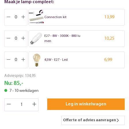
Maak je lamp compleet:
13,99
Connection kit
E27 - 8W - 3000K - 880 lu
10,25
men
6,99
4,5W - E27 - Led
Adviesprijs:
134,95
Nu:
85,-
7 - 10 werkdagen
Leg in winkelwagen
Offerte of advies aanvragen