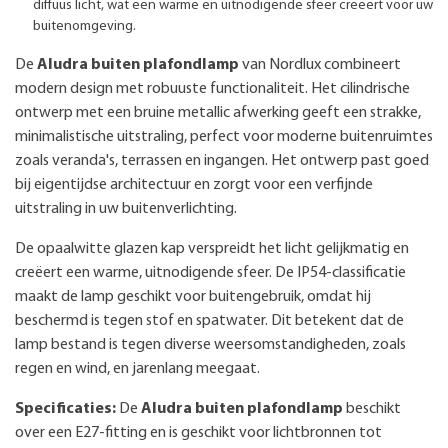
diffuus licht, wat een warme en uitnodigende sfeer creëert voor uw
buitenomgeving.
De
Aludra buiten plafondlamp
van Nordlux combineert
modern design met robuuste functionaliteit. Het cilindrische
ontwerp met een bruine metallic afwerking geeft een strakke,
minimalistische uitstraling, perfect voor moderne buitenruimtes
zoals veranda's, terrassen en ingangen. Het ontwerp past goed
bij eigentijdse architectuur en zorgt voor een verfijnde
uitstraling in uw buitenverlichting.
De opaalwitte glazen kap verspreidt het licht gelijkmatig en
creëert een warme, uitnodigende sfeer. De IP54-classificatie
maakt de lamp geschikt voor buitengebruik, omdat hij
beschermd is tegen stof en spatwater. Dit betekent dat de
lamp bestand is tegen diverse weersomstandigheden, zoals
regen en wind, en jarenlang meegaat.
Specificaties:
De
Aludra buiten plafondlamp
beschikt
over een E27-fitting en is geschikt voor lichtbronnen tot