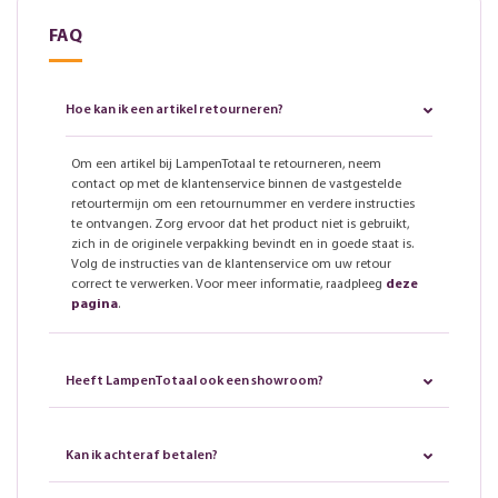
FAQ
Hoe kan ik een artikel retourneren?
Om een artikel bij LampenTotaal te retourneren, neem
contact op met de klantenservice binnen de vastgestelde
retourtermijn om een retournummer en verdere instructies
te ontvangen. Zorg ervoor dat het product niet is gebruikt,
zich in de originele verpakking bevindt en in goede staat is.
Volg de instructies van de klantenservice om uw retour
correct te verwerken. Voor meer informatie, raadpleeg
deze
pagina
.
Heeft LampenTotaal ook een showroom?
Kan ik achteraf betalen?