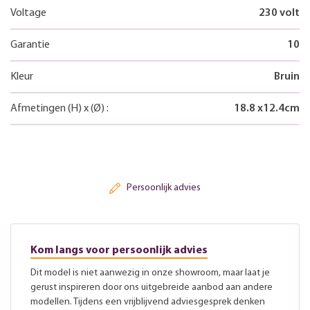
Voltage
230 volt
Garantie
10
Kleur
Bruin
Afmetingen
(H)
x
(Ø)
:
18.8
x
12.4
cm
Persoonlijk advies
Kom langs voor persoonlijk advies
Dit model is niet aanwezig in onze showroom, maar laat je
gerust inspireren door ons uitgebreide aanbod aan andere
modellen. Tijdens een vrijblijvend adviesgesprek denken