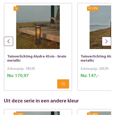
%
41.19
%
Tuinverlichting Aludra 45cm - bruin
Tuinverlichting Alud
metallic
metallic
Adviesprijs:
189,95
Adviesprijs:
249,95
Nu:
170,97
Nu:
147,-
Uit deze serie in een andere kleur
27.4
%
41.04
%