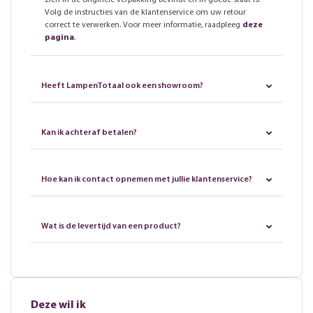
zich in de originele verpakking bevindt en in goede staat is.
Volg de instructies van de klantenservice om uw retour
correct te verwerken. Voor meer informatie, raadpleeg
deze
pagina
.
Heeft LampenTotaal ook een showroom?
Kan ik achteraf betalen?
Hoe kan ik contact opnemen met jullie klantenservice?
Wat is de levertijd van een product?
Deze wil ik