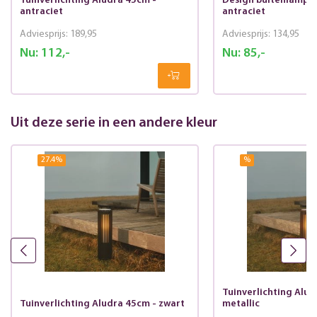
Tuinverlichting Aludra 45cm -
Design buitenlamp A
antraciet
antraciet
Adviesprijs:
189,95
Adviesprijs:
134,95
Nu:
112,-
Nu:
85,-
Uit deze serie in een andere kleur
27.4
%
%
Tuinverlichting Alud
Tuinverlichting Aludra 45cm - zwart
metallic