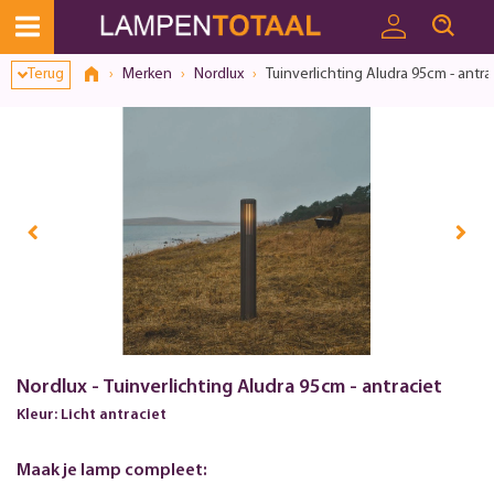
Toestemmingsvenster geopend
Terug
Merken
Nordlux
Tuinverlichting Aludra 95cm - antra
Nordlux - Tuinverlichting Aludra 95cm - antraciet
Kleur: Licht antraciet
Maak je lamp compleet: