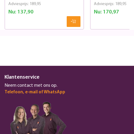
Adviesprijs:
189,95
Adviesprijs:
189,95
Nu:
137,90
Nu:
170,97
Klantenservice
Neem contact met ons op.
Telefoon, e-mail of WhatsApp