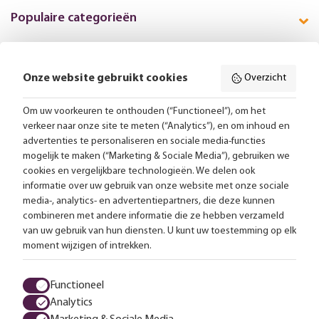
Populaire categorieën
Onze website gebruikt cookies
Overzicht
Volg ons online:
Om uw voorkeuren te onthouden (“Functioneel”), om het
verkeer naar onze site te meten (“Analytics”), en om inhoud en
Gratis bezorging vanaf 99,-
advertenties te personaliseren en sociale media-functies
mogelijk te maken (“Marketing & Sociale Media”), gebruiken we
Advies op maat
cookies en vergelijkbare technologieën. We delen ook
informatie over uw gebruik van onze website met onze sociale
Meer dan 25.000 lampen op voorraad
media-, analytics- en advertentiepartners, die deze kunnen
combineren met andere informatie die ze hebben verzameld
van uw gebruik van hun diensten. U kunt uw toestemming op elk
4.57 uit 2853 reviews
moment wijzigen of intrekken.
Alle prijzen zijn inclusief btw en exclusief eventuele verzendkosten.
Functioneel
Analytics
Algemene voorwaarden
Privacy statement
Cookies