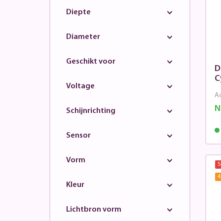
Diepte
Diameter
Geschikt voor
D
C
Voltage
Ad
N
Schijnrichting
Sensor
Vorm
S
4
Kleur
Lichtbron vorm