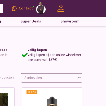
Contact
g
Super Deals
Showroom
rraad
Veilig kopen
ken in
Veilig kopen bij een online winkel met
een score van 4,67/5.
roducten
25.67
%