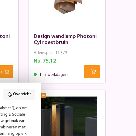
toni
Design wandlamp Photoni
Cyl roestbruin
Adviesprijs:
119,79
Nu:
75,12
1 - 3 werkdagen
Overzicht
33.5
%
lytics”), en om
ting & Sociale
uw gebruik van
combineren met
temming op elk