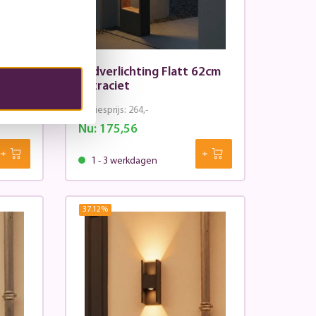
36cm
Padverlichting Flatt 62cm
antraciet
Adviesprijs:
264,-
Nu:
175,56
1 - 3 werkdagen
37.12
%