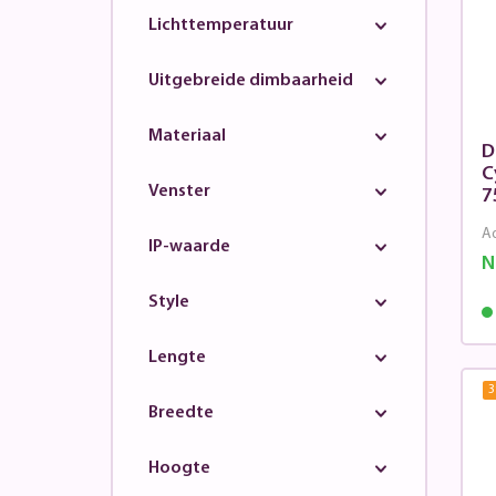
Lichttemperatuur
Uitgebreide dimbaarheid
Materiaal
D
C
Venster
7
Ad
IP-waarde
N
Style
Lengte
3
Breedte
Hoogte