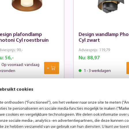
esign plafondlamp
Design wandlamp Pho
hotoni Cyl roestbruin
Cyl zwart
viesprijs:
99,-
Adviesprijs:
119,79
u:
56,-
Nu:
88,97
Op voorraad: vandaag
erzonden
1 - 3 werkdagen
ebruikt cookies
7.08
%
37.08
%
e onthouden (“Functioneel”), om het verkeer naar onze site te meten (“Ana
ies te personaliseren en sociale media-functies mogelijk te maken (“Marke
 we cookies en vergelijkbare technologieën. We delen ook informatie over 
nze sociale media-, analytics- en advertentiepartners, die deze kunnen 
die ze hebben verzameld van uw gebruik van hun diensten. U kunt uw toes