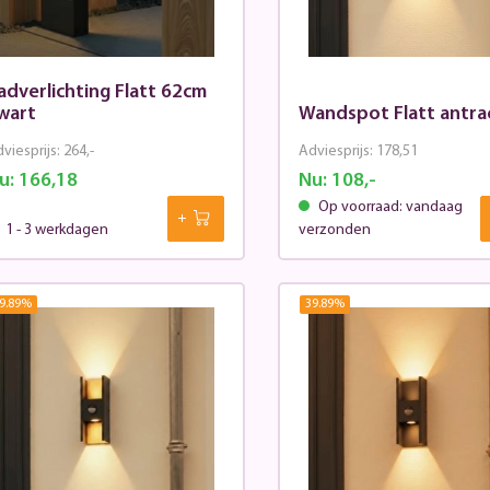
adverlichting Flatt 62cm
wart
Wandspot Flatt antra
viesprijs:
264,-
Adviesprijs:
178,51
u:
166,18
Nu:
108,-
Op voorraad: vandaag
1 - 3 werkdagen
verzonden
9.89
%
39.89
%