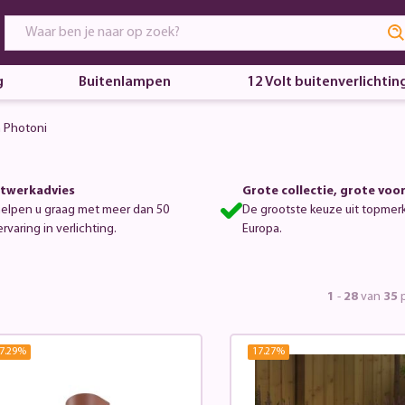
g
Buitenlampen
12 Volt buitenverlichtin
n Photoni
twerkadvies
Grote collectie, grote voo
helpen u graag met meer dan 50
De grootste keuze uit topmer
ervaring in verlichting.
Europa.
1
-
28
van
35
p
7.29
%
17.27
%