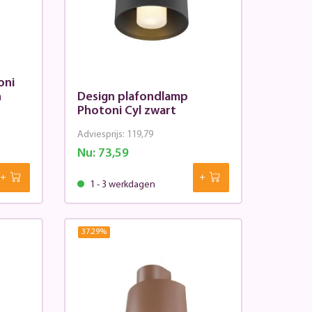
oni
n
Design plafondlamp
Photoni Cyl zwart
Adviesprijs:
119,79
Nu:
73,59
1 - 3 werkdagen
37.29
%