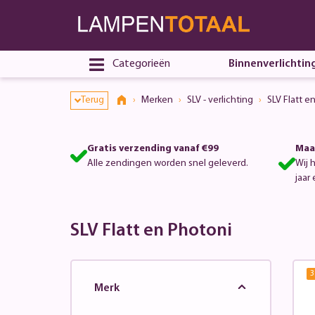
Toestemmingsvenster geopend
Categorieën
Binnenverlichtin
Terug
Merken
SLV - verlichting
SLV Flatt e
Gratis verzending vanaf €99
Maa
Alle zendingen worden snel geleverd.
Wij 
jaar 
SLV Flatt en Photoni
3
Merk