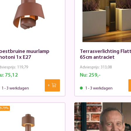
oestbruine muurlamp
Terrasverlichting Flat
hotoni 1x E27
65cm antraciet
viesprijs:
119,79
Adviesprijs:
313,08
u:
75,12
Nu:
259,-
1 - 3 werkdagen
1 - 3 werkdagen
9.79
%