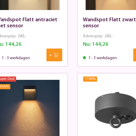
andspot Flatt antraciet
Wandspot Flatt zwar
et sensor
sensor
viesprijs:
240,-
Adviesprijs:
240,-
u:
144,26
Nu:
144,26
1 - 3 werkdagen
1 - 3 werkdagen
uper Deal
17.84
%
9.66
%