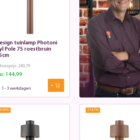
esign tuinlamp Photoni
yl Pole 75 roestbruin
5cm
viesprijs:
240,79
u:
144,99
1 - 3 werkdagen
9.98
%
37.67
%