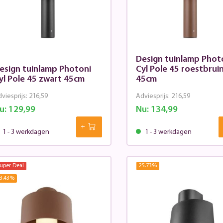
Design tuinlamp Phot
esign tuinlamp Photoni
Cyl Pole 45 roestbrui
yl Pole 45 zwart 45cm
45cm
viesprijs:
216,59
Adviesprijs:
216,59
u:
129,99
Nu:
134,99
1 - 3 werkdagen
1 - 3 werkdagen
uper Deal
25.73
%
3.43
%