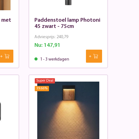
t met
Paddenstoel lamp Photoni
45 zwart - 75cm
Adviesprijs:
240,79
Nu:
147,91
1 - 3 werkdagen
Super Deal
39.66
%