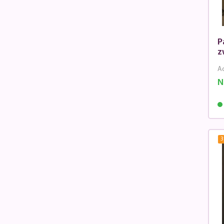
P
z
Ad
N
3