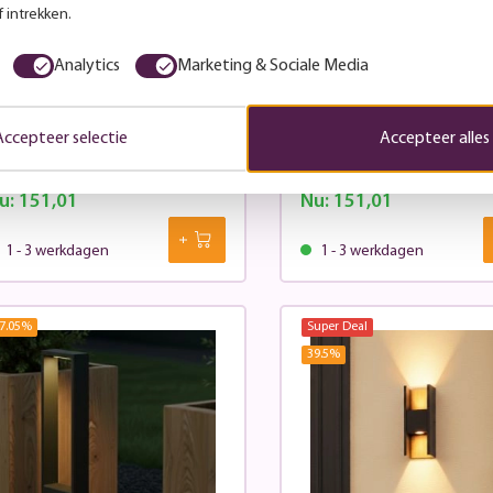
 intrekken.
Analytics
Marketing & Sociale Media
adverlichting Flatt 36cm
Padverlichting Flatt 
ntraciet
zwart
Accepteer selectie
Accepteer alles
viesprijs:
240,-
Adviesprijs:
240,-
u:
151,01
Nu:
151,01
1 - 3 werkdagen
1 - 3 werkdagen
7.05
%
Super Deal
39.5
%