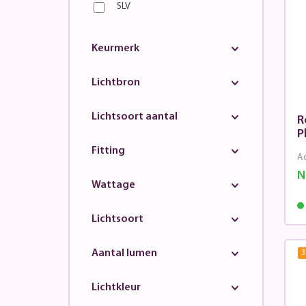
SLV
Keurmerk
Lichtbron
Lichtsoort aantal
R
P
Fitting
Ad
N
Wattage
Lichtsoort
Aantal lumen
3
Lichtkleur