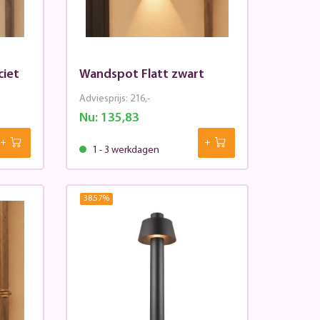
ciet
Wandspot Flatt zwart
Adviesprijs:
216,-
Nu:
135,83
1 - 3 werkdagen
38.57
%