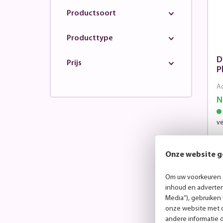
Productsoort
Producttype
D
Prijs
P
Ad
N
v
Onze website g
3
Om uw voorkeuren t
inhoud en advertent
Media”), gebruiken
onze website met o
andere informatie 