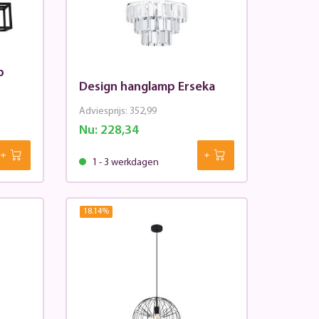
p
Design hanglamp Erseka
Adviesprijs:
352,99
Nu:
228,34
1 - 3 werkdagen
18.14
%