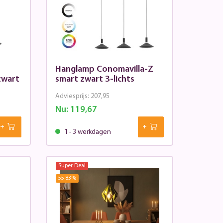
Hanglamp Conomavilla-Z
zwart
smart zwart 3-lichts
Adviesprijs:
207,95
Nu:
119,67
1 - 3 werkdagen
Super Deal
55.83
%