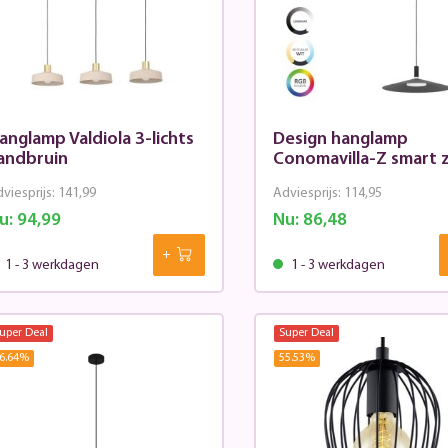
anglamp Valdiola 3-lichts
Design hanglamp
andbruin
Conomavilla-Z smart 
viesprijs:
141,99
Adviesprijs:
114,95
u:
94,99
Nu:
86,48
1 - 3 werkdagen
1 - 3 werkdagen
uper Deal
Super Deal
6.64
%
55.53
%