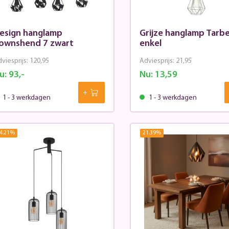
esign hanglamp
Grijze hanglamp Tarb
ownshend 7 zwart
enkel
viesprijs:
120,95
Adviesprijs:
21,95
u:
93,-
Nu:
13,59
1 - 3 werkdagen
1 - 3 werkdagen
4.21
%
21.39
%