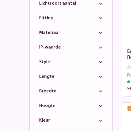
Lichtsoort aantal
Fitting
Materiaal
IP-waarde
E
R
Style
Ad
N
Lengte
v
Breedte
Hoogte
2
Kleur