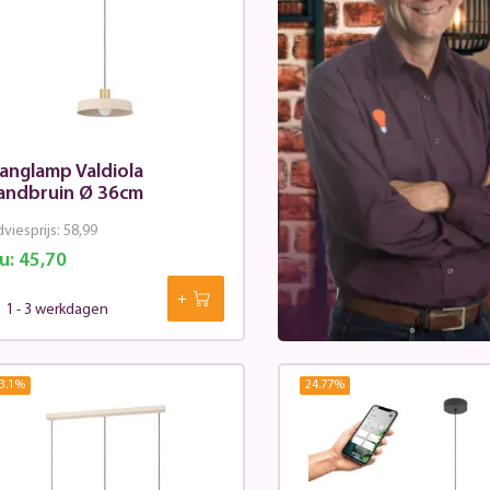
anglamp Valdiola
andbruin Ø 36cm
viesprijs:
58,99
u:
45,70
1 - 3 werkdagen
3.1
%
24.77
%