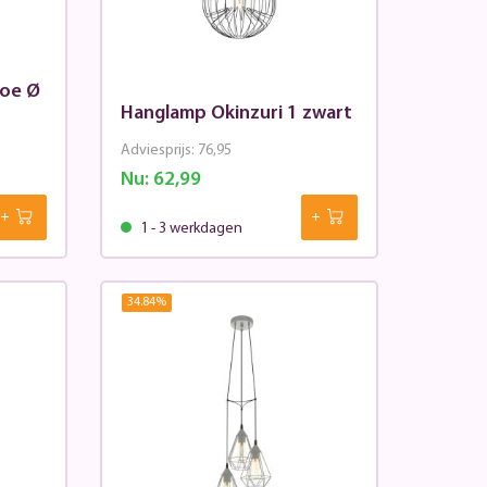
roe Ø
Hanglamp Okinzuri 1 zwart
Adviesprijs:
76,95
Nu:
62,99
1 - 3 werkdagen
34.84
%