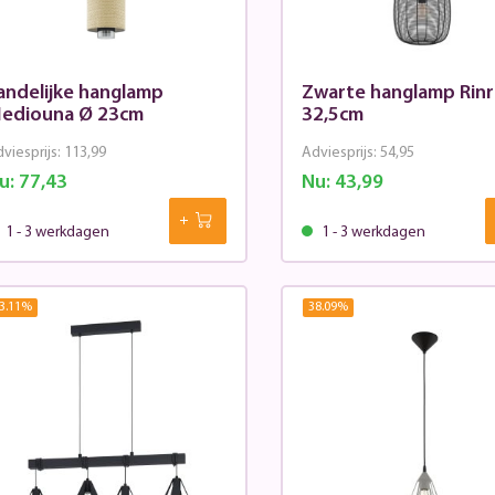
andelijke hanglamp
Zwarte hanglamp Rin
ediouna Ø 23cm
32,5cm
viesprijs:
113,99
Adviesprijs:
54,95
u:
77,43
Nu:
43,99
1 - 3 werkdagen
1 - 3 werkdagen
3.11
%
38.09
%