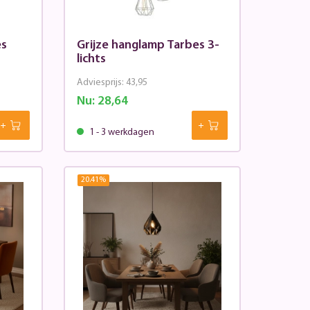
es
Grijze hanglamp Tarbes 3-
lichts
Adviesprijs:
43,95
Nu:
28,64
1 - 3 werkdagen
20.41
%