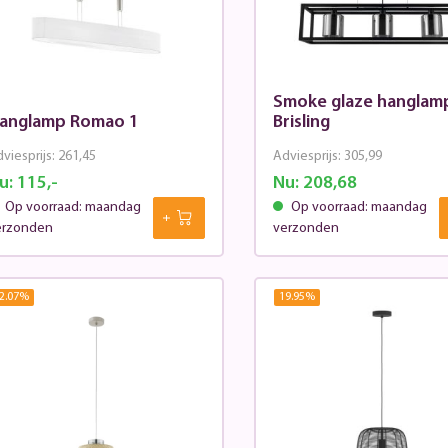
Smoke glaze hanglam
anglamp Romao 1
Brisling
viesprijs:
261,45
Adviesprijs:
305,99
u:
115,-
Nu:
208,68
Op voorraad: maandag
Op voorraad: maandag
erzonden
verzonden
2.07
%
19.95
%