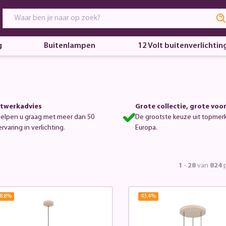
g
Buitenlampen
12 Volt buitenverlichtin
twerkadvies
Grote collectie, grote voo
helpen u graag met meer dan 50
De grootste keuze uit topmer
ervaring in verlichting.
Europa.
1
-
28
van
824
p
8.8
%
43.4
%