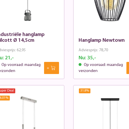
ndustriële hanglamp
ilcott Ø 14,5cm
Hanglamp Newtown
viesprijs:
62,95
Adviesprijs:
78,70
u:
21,-
Nu:
35,-
Op voorraad: maandag
Op voorraad: maandag
erzonden
verzonden
uper Deal
31.8
%
6.01
%