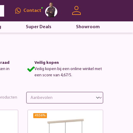
Contact
g
Super Deals
Showroom
rraad
Veilig kopen
ken in
Veilig kopen bij een online winkel met
een score van 4,67/5.
roducten
49.56
%