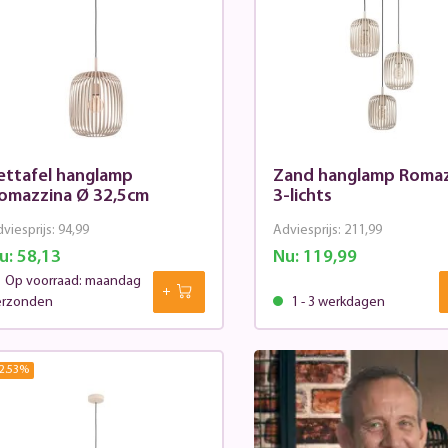
ettafel hanglamp
Zand hanglamp Romaz
omazzina Ø 32,5cm
3-lichts
viesprijs:
94,99
Adviesprijs:
211,99
u:
58,13
Nu:
119,99
Op voorraad: maandag
erzonden
1 - 3 werkdagen
2.53
%