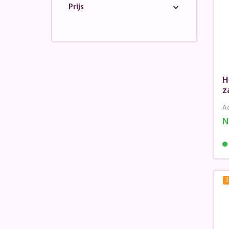
Prijs
H
z
Ad
N
3