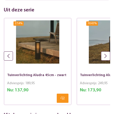
Uit deze serie
27.4
%
30.43
%
Tuinverlichting Aludra 45cm - zwart
Tuinverlichting Alud
Adviesprijs:
189,95
Adviesprijs:
249,95
Nu:
137,90
Nu:
173,90