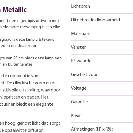
Lichtbron
 Metallic
Uitgebreide dimbaarheid
eeft een eigentijds ontwerp met
n elegante toevoeging is aan elke
Materiaal
sgraad is deze lamp uitstekend
eden en ideaal voor
Venster
te van 95 cm biedt deze lamp een
IP-waarde
n en buitenruimtes.
Geschikt voor
ecte combinatie van
it. De cilindrische vorm en de
Voltage
stijlvolle uitstraling, waardoor
en, opritten en paden. Het
Garantie
ctuur en biedt een elegante
Kleur
 hoog, gericht licht dat zorgt
Afmetingen
(H)
x
(Ø)
:
De opaalwitte diffusor