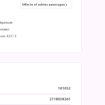
Offerte of advies aanvragen
kperiode
betalen
ore: 4.57 / 5
101052
2118038261