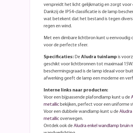
verspreidt het licht gelijkmatig en zorgt voor 
Dankzij de IP54-classificatie is de lamp besc
wat betekent dat het bestand is tegen dive
regen en wind.
Met een dimbare lichtbron kunt u eenvoudig d
voor de perfecte sfeer.
Specificaties:
De
Aludra tuinlamp
is voorz
geschikt voor lichtbronnen tot maximaal 15W.
beschermingsgraad is de lamp ideaal voor buit
afwerking geeft de lamp een moderne en verfij
Interne links naar producten:
Voor een bijpassende plafondlamp kunt u de
A
metallic
bekijken, perfect voor een uniforme st
Voor een dubbele wandlamp kunt u de
Aludra
metallic
overwegen.
Ontdek ook de
Aludra enkel wandlamp bruin m
wandverlichting.