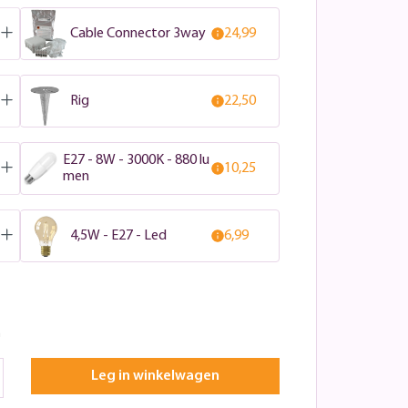
Cable Connector 3way
24,99
Rig
22,50
E27 - 8W - 3000K - 880 lu
10,25
men
4,5W - E27 - Led
6,99
n
Leg in winkelwagen