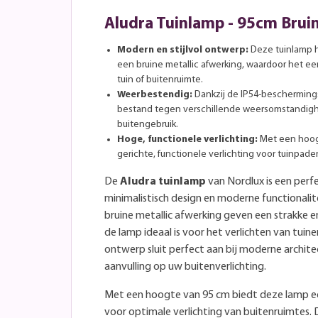
Aludra Tuinlamp - 95cm Bruin
Modern en stijlvol ontwerp:
Deze tuinlamp h
een bruine metallic afwerking, waardoor het ee
tuin of buitenruimte.
Weerbestendig:
Dankzij de IP54-bescherming
bestand tegen verschillende weersomstandigh
buitengebruik.
Hoge, functionele verlichting:
Met een hoog
gerichte, functionele verlichting voor tuinpade
De
Aludra tuinlamp
van Nordlux is een perf
minimalistisch design en moderne functionalite
bruine metallic afwerking geven een strakke en 
de lamp ideaal is voor het verlichten van tuin
ontwerp sluit perfect aan bij moderne archite
aanvulling op uw buitenverlichting.
Met een hoogte van 95 cm biedt deze lamp een
voor optimale verlichting van buitenruimtes. 