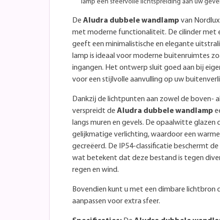
lamp een sfeervolle lichtspreiding aan uw gevel
De
Aludra dubbele wandlamp
van Nordlux
met moderne functionaliteit. De cilinder met 
geeft een minimalistische en elegante uitstra
lamp is ideaal voor moderne buitenruimtes zoa
ingangen. Het ontwerp sluit goed aan bij eige
voor een stijlvolle aanvulling op uw buitenverl
Dankzij de lichtpunten aan zowel de boven- a
verspreidt de
Aludra dubbele wandlamp
ee
langs muren en gevels. De opaalwitte glazen 
gelijkmatige verlichting, waardoor een warm
gecreëerd. De IP54-classificatie beschermt d
wat betekent dat deze bestand is tegen div
regen en wind.
Bovendien kunt u met een dimbare lichtbron de
aanpassen voor extra sfeer.