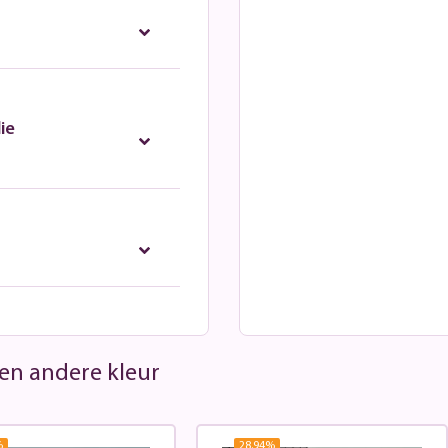
ie
 een andere kleur
%
28.94
%