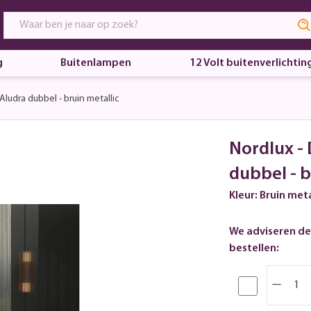
g
Buitenlampen
12 Volt buitenverlichtin
ludra dubbel - bruin metallic
Nordlux -
dubbel - b
Kleur: Bruin meta
We adviseren de
bestellen: