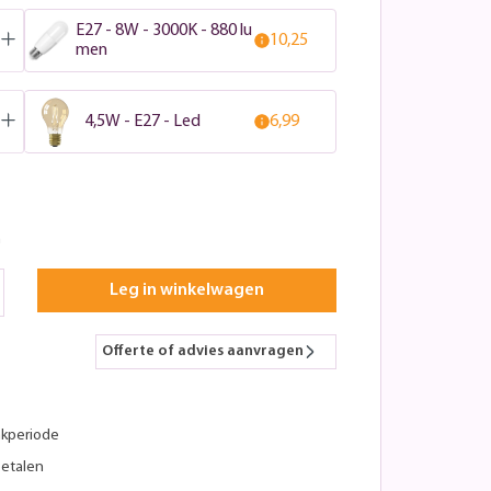
E27 - 8W - 3000K - 880 lu
10,25
men
4,5W - E27 - Led
6,99
n
Leg in winkelwagen
Offerte of advies aanvragen
kperiode
betalen