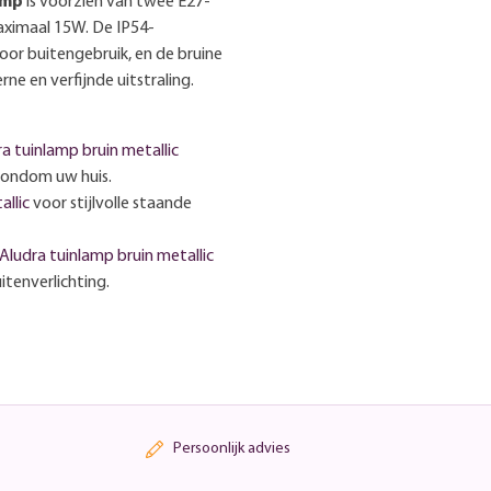
amp
is voorzien van twee E27-
maximaal 15W. De IP54-
or buitengebruik, en de bruine
ne en verfijnde uitstraling.
a tuinlamp bruin metallic
 rondom uw huis.
allic
voor stijlvolle staande
Aludra tuinlamp bruin metallic
tenverlichting.
Persoonlijk advies