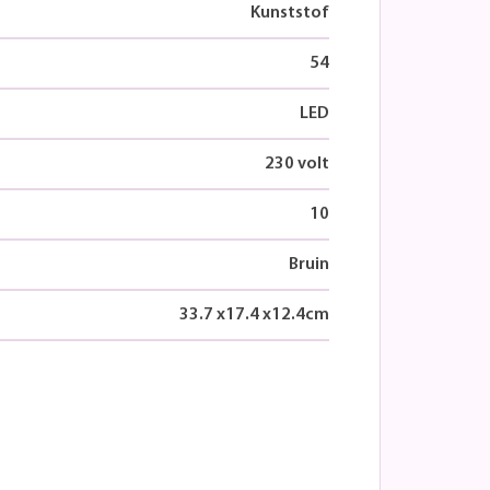
Kunststof
54
LED
230 volt
10
Bruin
33.7
x
17.4
x
12.4
cm