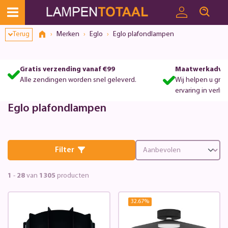
Terug
Merken
Eglo
Eglo plafondlampen
Gratis verzending vanaf €99
Maatwerkadvie
Alle zendingen worden snel geleverd.
Wij helpen u gra
ervaring in verlic
Eglo plafondlampen
Filter
1
-
28
van
1305
producten
32.67
%