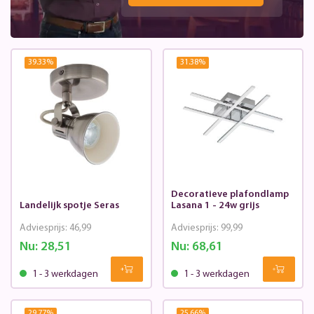
39.33
%
31.38
%
Decoratieve plafondlamp
Landelijk spotje Seras
Lasana 1 - 24w grijs
Adviesprijs:
46,99
Adviesprijs:
99,99
Nu:
28,51
Nu:
68,61
1 - 3 werkdagen
1 - 3 werkdagen
29.77
%
25.66
%