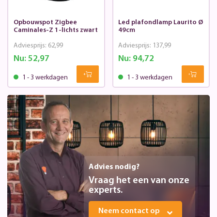
Opbouwspot Zigbee
Led plafondlamp Laurito Ø
Caminales-Z 1-lichts zwart
49cm
Adviesprijs:
62,99
Adviesprijs:
137,99
Nu:
52,97
Nu:
94,72
1 - 3 werkdagen
1 - 3 werkdagen
Advies nodig?
Vraag het een van onze
experts.
Neem contact op