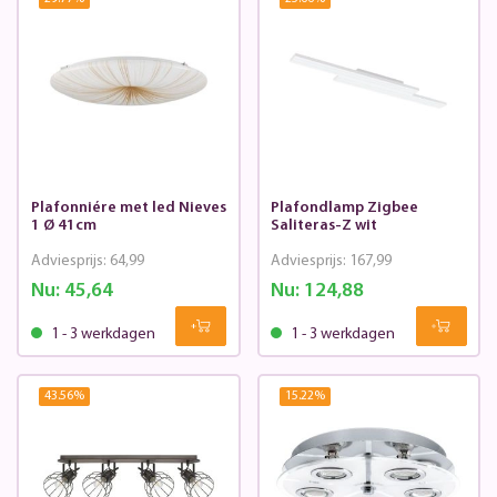
Plafonniére met led Nieves
Plafondlamp Zigbee
1 Ø 41cm
Saliteras-Z wit
Adviesprijs:
64,99
Adviesprijs:
167,99
Nu:
45,64
Nu:
124,88
1 - 3 werkdagen
1 - 3 werkdagen
43.56
%
15.22
%