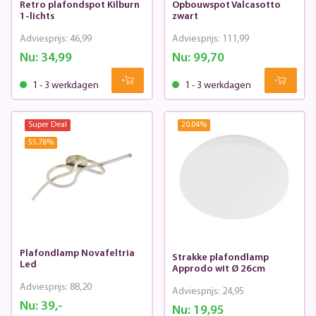
Retro plafondspot Kilburn
Opbouwspot Valcasotto
1-lichts
zwart
Adviesprijs:
46,99
Adviesprijs:
111,99
Nu:
34,99
Nu:
99,70
1 - 3 werkdagen
1 - 3 werkdagen
Super Deal
20.04
%
55.78
%
Plafondlamp Novafeltria
Strakke plafondlamp
Led
Approdo wit Ø 26cm
Adviesprijs:
88,20
Adviesprijs:
24,95
Nu:
39,-
Nu:
19,95