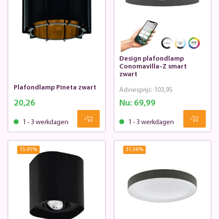
Design plafondlamp
Conomavilla-Z smart
zwart
Plafondlamp Pineta zwart
Adviesprijs:
103,95
20,26
Nu:
69,99
1 - 3 werkdagen
1 - 3 werkdagen
15.91
%
31.36
%