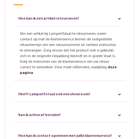
Hoe kan ik een artikel retourneren?
Om een artikel bij LampenTotaal te retourneren, neem
contact op met de klantenservice binnen de vastgestelde
retourtermijn om een retournummer en verdere instructies
te ontvangen. Zorg ervoor dat het product niet is gebruikt,
zich in de originele verpakking bevindt en in goede staat is.
Volg de instructies van de klantenservice om uw retour
correct te verwerken. Voor meer informatie, raadpleeg
deze
pagina
.
Heeft LampenTotaal ook een showroom?
Kan ik achteraf betalen?
Hoe kan ik contact opnemen met jullie klantenservice?