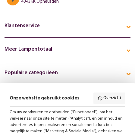
4043KK Opheusden
Klantenservice
Meer Lampentotaal
Populaire categorieën
Onze website gebruikt cookies
Overzicht
Volg ons online:
Om uw voorkeuren te onthouden (“Functioneel”), om het
verkeer naar onze site te meten (“Analytics”), en om inhoud en
Gratis bezorging vanaf 99,-
advertenties te personaliseren en sociale media-functies
mogelijk te maken (“Marketing & Sociale Media”), gebruiken we