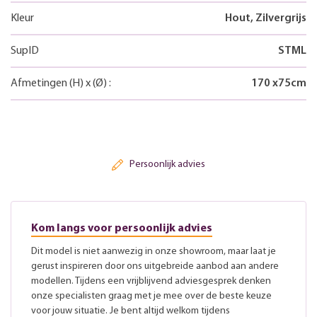
Kleur
Hout, Zilvergrijs
SupID
STML
Afmetingen
(H)
x
(Ø)
:
170
x
75
cm
Persoonlijk advies
Kom langs voor persoonlijk advies
Dit model is niet aanwezig in onze showroom, maar laat je
gerust inspireren door ons uitgebreide aanbod aan andere
modellen. Tijdens een vrijblijvend adviesgesprek denken
onze specialisten graag met je mee over de beste keuze
voor jouw situatie. Je bent altijd welkom tijdens