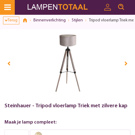
Toestemmingsvenster geopend
Terug
Binnenverlichting
Stijlen
Tripod vloerlamp Triek met
Steinhauer - Tripod vloerlamp Triek met zilvere kap
Maak je lamp compleet: