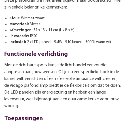
Deze plafondlamp is niet alleen stijlvol, maar ook praktisch. Hier
zijn enkele belangrijke kenmerken:
Kleur:
Wit met zwart
Materiaal:
Metaal
Afmetingen:
31 x 13 x 11 cm (L x B x H)
IP waarde:
IP20
Inclusief:
2 x LED paneel - 5.4W - 510 lumen - 3000K warm wit
Functionele verlichting
Met de richtbare spots kun je de lichtbundel eenvoudig
aanpassen aan jouw wensen. Of je nu een specifieke hoek in de
kamer wilt verlichten of een sfeervolle ambiance wilt creëren,
de Vidago plafondlamp biedt je de flexibiliteit om dat te doen.
De LED panelen zijn energiezuinig en hebben een lange
levensduur, wat bijdraagt aan een duurzame keuze voor jouw
woning.
Toepassingen