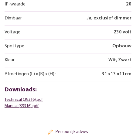
IP-waarde
20
Dimbaar
Ja, exclusief dimmer
Voltage
230 volt
Spottype
Opbouw
Kleur
Wit, Zwart
Afmetingen
(L)
x
(B)
x
(H)
:
31
x
13
x
11
cm
Downloads:
Technical (39316).pdf
Manual (39316).pdf
Persoonlijk advies