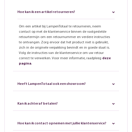
Hoe kan ik een artikel retourneren?
Om een artikel bij LampenTotaal te retourneren, neem
contact op met de klantenservice binnen de vastgestelde
retourtermijn om een retournummer en verdere instructies
te ontvangen. Zorg ervoor dat het product niet is gebruikt,
zich in de originele verpakking bevindt en in goede staat is.
Volg de instructies van de klantenservice om uw retour
correct te verwerken. Voor meer informatie, raadpleeg
deze
pagina
.
Heeft LampenTotaal ook een showroom?
Kan ik achteraf betalen?
Hoe kan ik contact opnemen met jullie klantenservice?