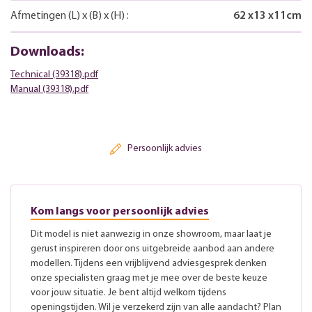
Afmetingen
(L)
x
(B)
x
(H)
:
62
x
13
x
11
cm
Downloads:
Technical (39318).pdf
Manual (39318).pdf
Persoonlijk advies
Kom langs voor persoonlijk advies
Dit model is niet aanwezig in onze showroom, maar laat je
gerust inspireren door ons uitgebreide aanbod aan andere
modellen. Tijdens een vrijblijvend adviesgesprek denken
onze specialisten graag met je mee over de beste keuze
voor jouw situatie. Je bent altijd welkom tijdens
openingstijden. Wil je verzekerd zijn van alle aandacht? Plan