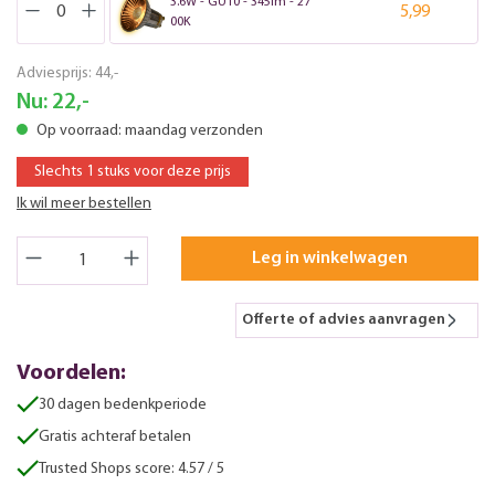
3.6W - GU10 - 345lm - 27
5,99
00K
Adviesprijs:
44,-
Nu:
22,-
Op voorraad: maandag verzonden
Slechts 1 stuks voor deze prijs
Ik wil meer bestellen
Leg in winkelwagen
Offerte of advies aanvragen
Voordelen:
30 dagen bedenkperiode
Gratis achteraf betalen
Trusted Shops score: 4.57 / 5