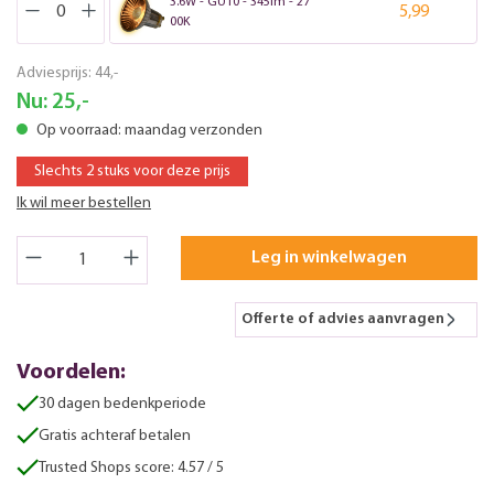
3.6W - GU10 - 345lm - 27
5,99
00K
Adviesprijs:
44,-
Nu:
25,-
Op voorraad: maandag verzonden
Slechts 2 stuks voor deze prijs
Ik wil meer bestellen
Leg in winkelwagen
Offerte of advies aanvragen
Voordelen:
30 dagen bedenkperiode
Gratis achteraf betalen
Trusted Shops score: 4.57 / 5