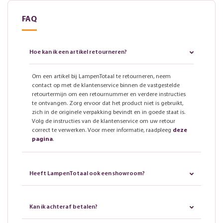
FAQ
Hoe kan ik een artikel retourneren?
Om een artikel bij LampenTotaal te retourneren, neem
contact op met de klantenservice binnen de vastgestelde
retourtermijn om een retournummer en verdere instructies
te ontvangen. Zorg ervoor dat het product niet is gebruikt,
zich in de originele verpakking bevindt en in goede staat is.
Volg de instructies van de klantenservice om uw retour
correct te verwerken. Voor meer informatie, raadpleeg
deze
pagina
.
Heeft LampenTotaal ook een showroom?
Kan ik achteraf betalen?