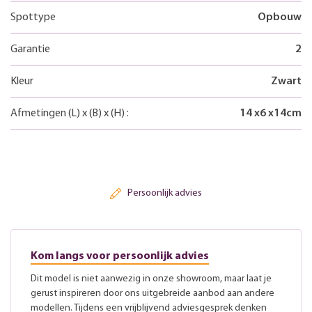
Spottype
Opbouw
Garantie
2
Kleur
Zwart
Afmetingen
(L)
x
(B)
x
(H)
:
14
x
6
x
14
cm
Persoonlijk advies
Kom langs voor persoonlijk advies
Dit model is niet aanwezig in onze showroom, maar laat je
gerust inspireren door ons uitgebreide aanbod aan andere
modellen. Tijdens een vrijblijvend adviesgesprek denken