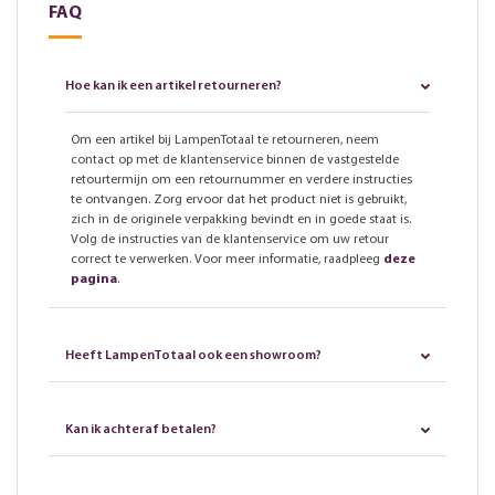
FAQ
Hoe kan ik een artikel retourneren?
Om een artikel bij LampenTotaal te retourneren, neem
contact op met de klantenservice binnen de vastgestelde
retourtermijn om een retournummer en verdere instructies
te ontvangen. Zorg ervoor dat het product niet is gebruikt,
zich in de originele verpakking bevindt en in goede staat is.
Volg de instructies van de klantenservice om uw retour
correct te verwerken. Voor meer informatie, raadpleeg
deze
pagina
.
Heeft LampenTotaal ook een showroom?
Kan ik achteraf betalen?