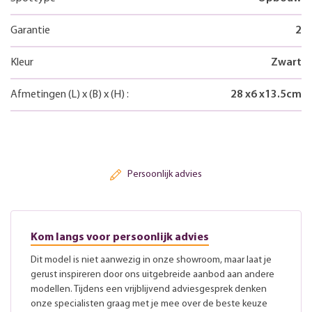
Garantie
2
Kleur
Zwart
Afmetingen
(L)
x
(B)
x
(H)
:
28
x
6
x
13.5
cm
Persoonlijk advies
Kom langs voor persoonlijk advies
Dit model is niet aanwezig in onze showroom, maar laat je
gerust inspireren door ons uitgebreide aanbod aan andere
modellen. Tijdens een vrijblijvend adviesgesprek denken
onze specialisten graag met je mee over de beste keuze