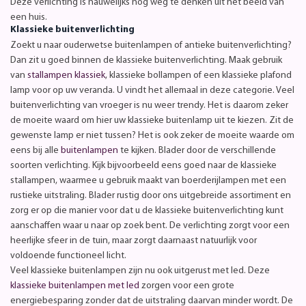
Deze verlichting is nauwelijks nog weg te denken uit het beeld van
een huis.
Klassieke buitenverlichting
Zoekt u naar ouderwetse buitenlampen of antieke buitenverlichting?
Dan zit u goed binnen de klassieke buitenverlichting. Maak gebruik
van
stallampen klassiek
, klassieke bollampen of een klassieke plafond
lamp voor op uw veranda. U vindt het allemaal in deze categorie. Veel
buitenverlichting van vroeger is nu weer trendy. Het is daarom zeker
de moeite waard om hier uw klassieke buitenlamp uit te kiezen. Zit de
gewenste lamp er niet tussen? Het is ook zeker de moeite waarde om
eens bij alle
buitenlampen
te kijken. Blader door de verschillende
soorten verlichting. Kijk bijvoorbeeld eens goed naar de klassieke
stallampen, waarmee u gebruik maakt van boerderijlampen met een
rustieke uitstraling. Blader rustig door ons uitgebreide assortiment en
zorg er op die manier voor dat u de klassieke buitenverlichting kunt
aanschaffen waar u naar op zoek bent. De verlichting zorgt voor een
heerlijke sfeer in de tuin, maar zorgt daarnaast natuurlijk voor
voldoende functioneel licht.
Veel klassieke buitenlampen zijn nu ook uitgerust met led. Deze
klassieke buitenlampen met led
zorgen voor een grote
energiebesparing zonder dat de uitstraling daarvan minder wordt. De