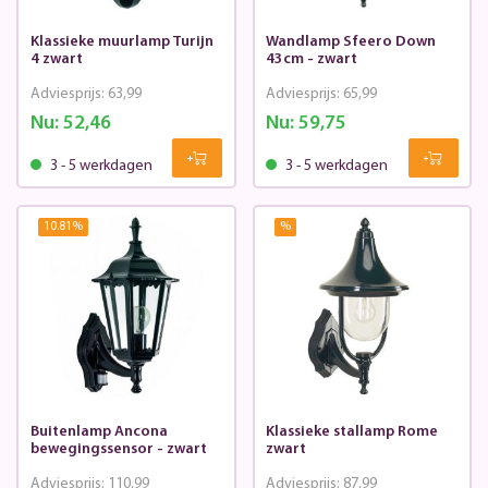
Klassieke muurlamp Turijn
Wandlamp Sfeero Down
4 zwart
43cm - zwart
Adviesprijs:
63,99
Adviesprijs:
65,99
Nu:
52,46
Nu:
59,75
3 - 5 werkdagen
3 - 5 werkdagen
10.81
%
%
Buitenlamp Ancona
Klassieke stallamp Rome
bewegingssensor - zwart
zwart
Adviesprijs:
110,99
Adviesprijs:
87,99