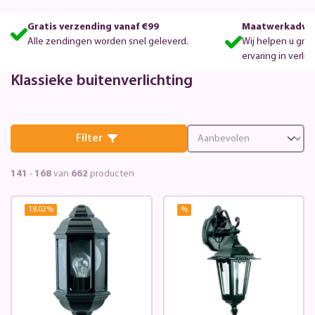
Gratis verzending vanaf €99
Maatwerkadvie
Alle zendingen worden snel geleverd.
Wij helpen u gra
ervaring in verlic
Klassieke buitenverlichting
Filter
141
-
168
van
662
producten
18.02
%
%