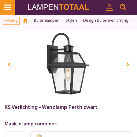
Terug
Buitenlampen
Stijlen
Design buitenverlichting
I
KS Verlichting - Wandlamp Perth zwart
Maak je lamp compleet: