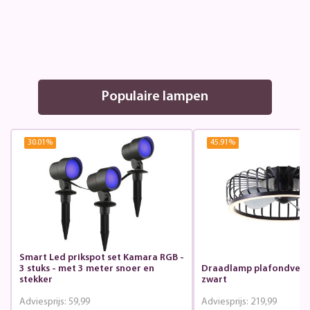
Populaire lampen
30.01
%
45.91
%
Smart Led prikspot set Kamara RGB -
3 stuks - met 3 meter snoer en
Draadlamp plafondvent
stekker
zwart
Adviesprijs:
59,99
Adviesprijs:
219,99