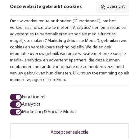
Onze website gebruikt cookies
Overzicht
Volg ons online:
Om uw voorkeuren te onthouden (“Functioneel”), om het
verkeer naar onze site te meten (“Analytics”), en om inhoud en
Gratis bezorging vanaf 99,-
advertenties te personaliseren en sociale media-functies
mogelijk te maken (“Marketing & Sociale Media”), gebruiken we
Advies op maat
cookies en vergelijkbare technologieën. We delen ook
informatie over uw gebruik van onze website met onze sociale
Meer dan 25.000 lampen op voorraad
media-, analytics- en advertentiepartners, die deze kunnen
combineren met andere informatie die ze hebben verzameld
van uw gebruik van hun diensten. U kunt uw toestemming op elk
4.57 uit 2853 reviews
moment wijzigen of intrekken.
Alle prijzen zijn inclusief btw en exclusief eventuele verzendkosten.
Functioneel
Analytics
Algemene voorwaarden
Privacy statement
Cookies
Marketing & Sociale Media
© 2026 LampenTotaal
Accepteer selectie