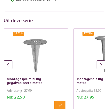
Uit deze serie
19.61
%
17.77
%
Montagespie mini Rig
Montagespie Rig 1 g
gegalvaniseerd metaal
metaal
Adviesprijs:
27,99
Adviesprijs:
33,99
Nu:
22,50
Nu:
27,95