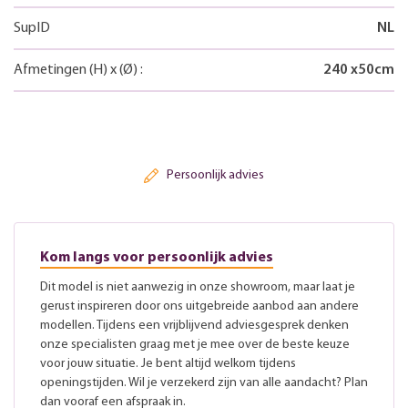
SupID
NL
Afmetingen
(H)
x
(Ø)
:
240
x
50
cm
Persoonlijk advies
Kom langs voor persoonlijk advies
Dit model is niet aanwezig in onze showroom, maar laat je
gerust inspireren door ons uitgebreide aanbod aan andere
modellen. Tijdens een vrijblijvend adviesgesprek denken
onze specialisten graag met je mee over de beste keuze
voor jouw situatie. Je bent altijd welkom tijdens
openingstijden. Wil je verzekerd zijn van alle aandacht? Plan
dan vooraf een afspraak in.