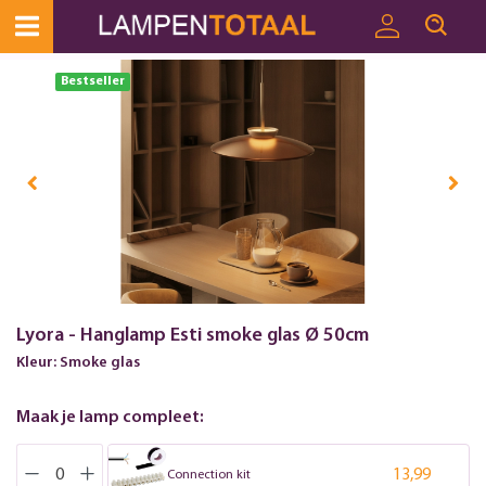
Toestemmingsvenster geopend
Bestseller
Lyora - Hanglamp Esti smoke glas Ø 50cm
Kleur: Smoke glas
Maak je lamp compleet:
13,99
Connection kit