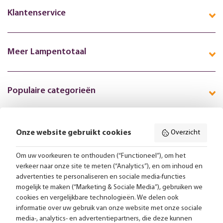
Klantenservice
Meer Lampentotaal
Populaire categorieën
Onze website gebruikt cookies
Overzicht
Volg ons online:
Om uw voorkeuren te onthouden (“Functioneel”), om het
verkeer naar onze site te meten (“Analytics”), en om inhoud en
Gratis bezorging vanaf 99,-
advertenties te personaliseren en sociale media-functies
mogelijk te maken (“Marketing & Sociale Media”), gebruiken we
Advies op maat
cookies en vergelijkbare technologieën. We delen ook
informatie over uw gebruik van onze website met onze sociale
Meer dan 25.000 lampen op voorraad
media-, analytics- en advertentiepartners, die deze kunnen