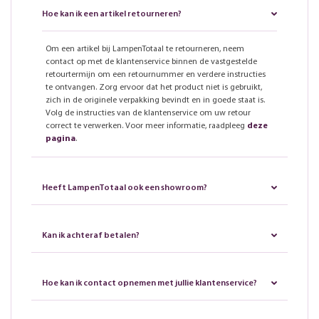
Hoe kan ik een artikel retourneren?
Om een artikel bij LampenTotaal te retourneren, neem
contact op met de klantenservice binnen de vastgestelde
retourtermijn om een retournummer en verdere instructies
te ontvangen. Zorg ervoor dat het product niet is gebruikt,
zich in de originele verpakking bevindt en in goede staat is.
Volg de instructies van de klantenservice om uw retour
correct te verwerken. Voor meer informatie, raadpleeg
deze
pagina
.
Heeft LampenTotaal ook een showroom?
Kan ik achteraf betalen?
Hoe kan ik contact opnemen met jullie klantenservice?