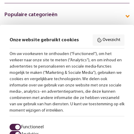
Populaire categorieën
Onze website gebruikt cookies
Overzicht
Volg ons online:
Om uw voorkeuren te onthouden (“Functioneel”), om het
verkeer naar onze site te meten (“Analytics”), en om inhoud en
Gratis bezorging vanaf 99,-
advertenties te personaliseren en sociale media-functies
mogelijk te maken (“Marketing & Sociale Media”), gebruiken we
Advies op maat
cookies en vergelijkbare technologieën. We delen ook
informatie over uw gebruik van onze website met onze sociale
Meer dan 25.000 lampen op voorraad
media-, analytics- en advertentiepartners, die deze kunnen
combineren met andere informatie die ze hebben verzameld
van uw gebruik van hun diensten. U kunt uw toestemming op elk
4.57 uit 2853 reviews
moment wijzigen of intrekken.
Alle prijzen zijn inclusief btw en exclusief eventuele verzendkosten.
Functioneel