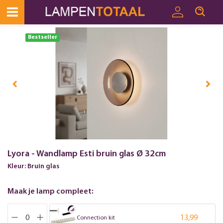
Toestemmingsvenster geopend
Bestseller
Lyora - Wandlamp Esti bruin glas Ø 32cm
Kleur: Bruin glas
Maak je lamp compleet:
13,99
Connection kit