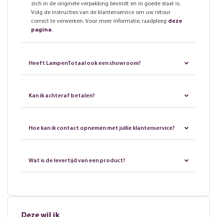
zich in de originele verpakking bevindt en in goede staat is.
Volg de instructies van de klantenservice om uw retour
correct te verwerken. Voor meer informatie, raadpleeg
deze
pagina
.
Heeft LampenTotaal ook een showroom?
Kan ik achteraf betalen?
Hoe kan ik contact opnemen met jullie klantenservice?
Wat is de levertijd van een product?
Deze wil ik