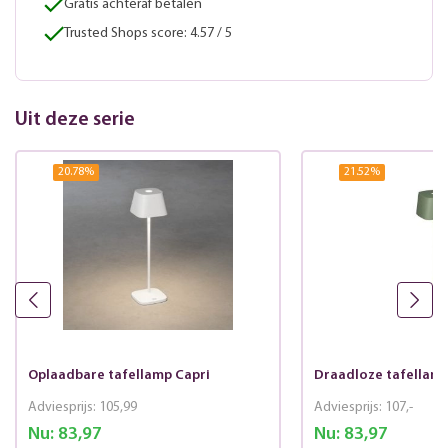
Gratis achteraf betalen
Trusted Shops score: 4.57 / 5
Uit deze serie
20.78
%
21.52
%
Oplaadbare tafellamp Capri
Draadloze tafellamp
Adviesprijs:
105,99
Adviesprijs:
107,-
Nu:
83,97
Nu:
83,97