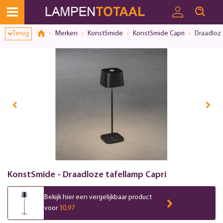
Terug
Merken
KonstSmide
KonstSmide Capri
Draadloze
KonstSmide - Draadloze tafellamp Capri
Bekijk hier een vergelijkbaar product
voor
30,97