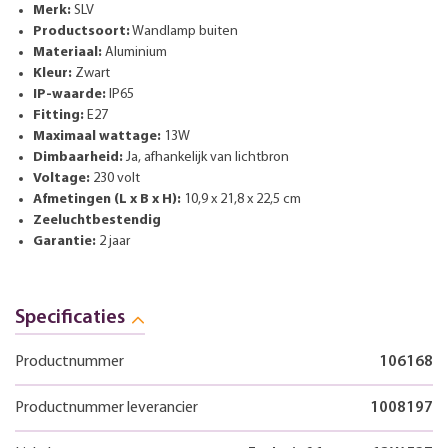
Merk:
SLV
Productsoort:
Wandlamp buiten
Materiaal:
Aluminium
Kleur:
Zwart
IP-waarde:
IP65
Fitting:
E27
Maximaal wattage:
13W
Dimbaarheid:
Ja, afhankelijk van lichtbron
Voltage:
230 volt
Afmetingen (L x B x H):
10,9 x 21,8 x 22,5 cm
Zeeluchtbestendig
Garantie:
2 jaar
Specificaties
Productnummer
106168
Productnummer leverancier
1008197