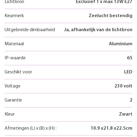
Lichtbron
Exclusief 1 x max 13W E27
Keurmerk
Zeelucht bestendig
Uitgebreide dimbaarheid
Ja, afhankelijk van de lichtbron
Materiaal
Aluminium
IP-waarde
65
Geschikt voor
LED
Voltage
230 volt
Garantie
2
Kleur
Zwart
Afmetingen
(L)
x
(B)
x
(H)
:
10.9
x
21.8
x
22.5
cm