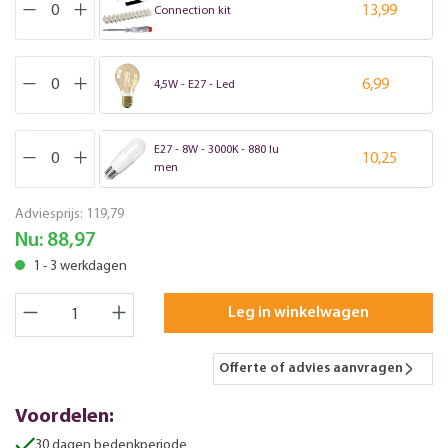
13,99
Connection kit
6,99
4,5W - E27 - Led
E27 - 8W - 3000K - 880 lu
10,25
men
Adviesprijs:
119,79
Nu:
88,97
1 - 3 werkdagen
Leg in winkelwagen
Offerte of advies aanvragen
Voordelen:
30 dagen bedenkperiode