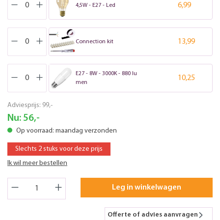
6,99
4,5W - E27 - Led
13,99
Connection kit
E27 - 8W - 3000K - 880 lu
10,25
men
Adviesprijs:
99,-
Nu:
56,-
Op voorraad: maandag verzonden
Slechts 2 stuks voor deze prijs
Ik wil meer bestellen
Leg in winkelwagen
Offerte of advies aanvragen