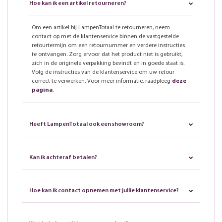
Hoe kan ik een artikel retourneren?
Om een artikel bij LampenTotaal te retourneren, neem
contact op met de klantenservice binnen de vastgestelde
retourtermijn om een retournummer en verdere instructies
te ontvangen. Zorg ervoor dat het product niet is gebruikt,
zich in de originele verpakking bevindt en in goede staat is.
Volg de instructies van de klantenservice om uw retour
correct te verwerken. Voor meer informatie, raadpleeg
deze
pagina
.
Heeft LampenTotaal ook een showroom?
Kan ik achteraf betalen?
Hoe kan ik contact opnemen met jullie klantenservice?