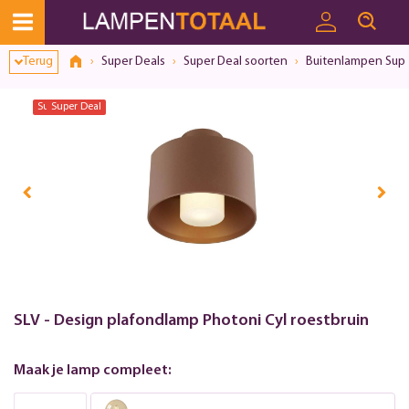
Terug
Super Deals
Super Deal soorten
Buitenlampen Supe
Super Deal
Super Deal
SLV - Design plafondlamp Photoni Cyl roestbruin
Maak je lamp compleet: