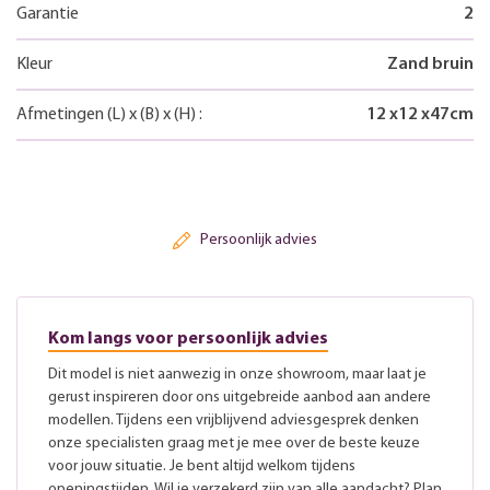
Garantie
2
Kleur
Zand bruin
Afmetingen
(L)
x
(B)
x
(H)
:
12
x
12
x
47
cm
Persoonlijk advies
Kom langs voor persoonlijk advies
Dit model is niet aanwezig in onze showroom, maar laat je
gerust inspireren door ons uitgebreide aanbod aan andere
modellen. Tijdens een vrijblijvend adviesgesprek denken
onze specialisten graag met je mee over de beste keuze
voor jouw situatie. Je bent altijd welkom tijdens
openingstijden. Wil je verzekerd zijn van alle aandacht? Plan