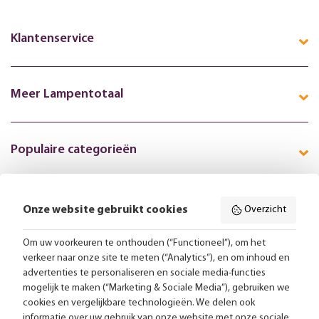
Klantenservice
Meer Lampentotaal
Populaire categorieën
Onze website gebruikt cookies
Overzicht
Volg ons online:
Om uw voorkeuren te onthouden (“Functioneel”), om het
verkeer naar onze site te meten (“Analytics”), en om inhoud en
Gratis bezorging vanaf 99,-
advertenties te personaliseren en sociale media-functies
mogelijk te maken (“Marketing & Sociale Media”), gebruiken we
Advies op maat
cookies en vergelijkbare technologieën. We delen ook
informatie over uw gebruik van onze website met onze sociale