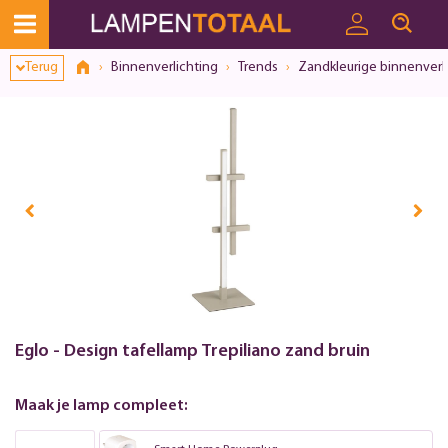
Toestemmingsvenster geopend
Terug
Binnenverlichting
Trends
Zandkleurige binnenverl
Eglo - Design tafellamp Trepiliano zand bruin
Maak je lamp compleet: