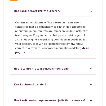
Hoe kan ik een artikel retourneren?
Om een artikel bij LampenTotaal te retourneren, neem
contact op met de klantenservice binnen de vastgestelde
retourtermijn om een retournummer en verdere instructies
te ontvangen. Zorg ervoor dat het product niet is gebruikt,
zich in de originele verpakking bevindt en in goede staat is.
Volg de instructies van de klantenservice om uw retour
correct te verwerken. Voor meer informatie, raadpleeg
deze
pagina
.
Heeft LampenTotaal ook een showroom?
Kan ik achteraf betalen?
Hoe kan ik contact opnemen met jullie klantenservice?