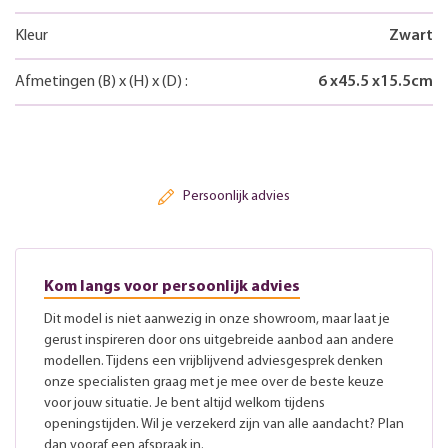
Kleur
Zwart
Afmetingen
(B)
x
(H)
x
(D)
:
6
x
45.5
x
15.5
cm
Persoonlijk advies
Kom langs voor persoonlijk advies
Dit model is niet aanwezig in onze showroom, maar laat je
gerust inspireren door ons uitgebreide aanbod aan andere
modellen. Tijdens een vrijblijvend adviesgesprek denken
onze specialisten graag met je mee over de beste keuze
voor jouw situatie. Je bent altijd welkom tijdens
openingstijden. Wil je verzekerd zijn van alle aandacht? Plan
dan vooraf een afspraak in.