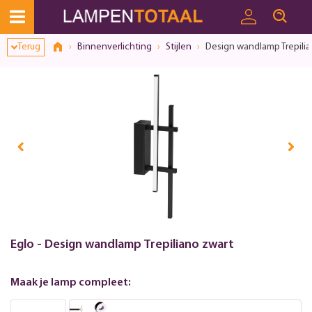
Toestemmingsvenster geopend
Terug
Binnenverlichting
Stijlen
Design wandlamp Trepilia
Eglo - Design wandlamp Trepiliano zwart
Maak je lamp compleet: