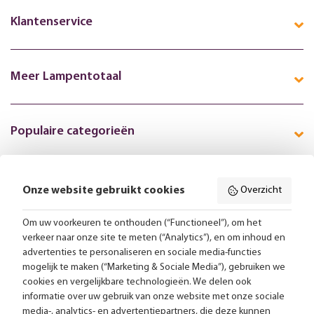
Klantenservice
Meer Lampentotaal
Populaire categorieën
Onze website gebruikt cookies
Overzicht
Volg ons online:
Om uw voorkeuren te onthouden (“Functioneel”), om het
verkeer naar onze site te meten (“Analytics”), en om inhoud en
Gratis bezorging vanaf 99,-
advertenties te personaliseren en sociale media-functies
mogelijk te maken (“Marketing & Sociale Media”), gebruiken we
Advies op maat
cookies en vergelijkbare technologieën. We delen ook
informatie over uw gebruik van onze website met onze sociale
Meer dan 25.000 lampen op voorraad
media-, analytics- en advertentiepartners, die deze kunnen