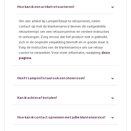
Hoe kan ik een artikel retourneren?
Om een artikel bij LampenTotaal te retourneren, neem
contact op met de klantenservice binnen de vastgestelde
retourtermijn om een retournummer en verdere instructies
te ontvangen. Zorg ervoor dat het product niet is gebruikt,
zich in de originele verpakking bevindt en in goede staat is.
Volg de instructies van de klantenservice om uw retour
correct te verwerken. Voor meer informatie, raadpleeg
deze
pagina
.
Heeft LampenTotaal ook een showroom?
Kan ik achteraf betalen?
Hoe kan ik contact opnemen met jullie klantenservice?