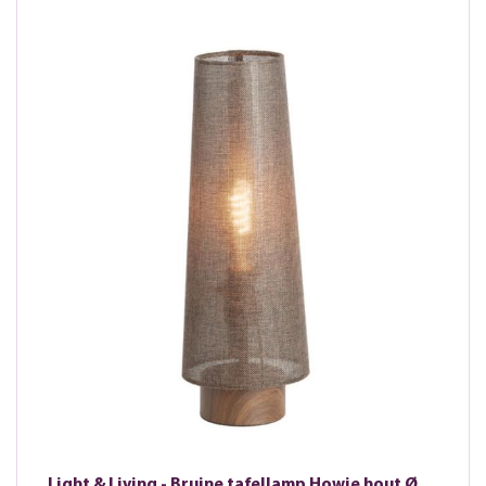
Light & Living - Bruine tafellamp Howie hout Ø