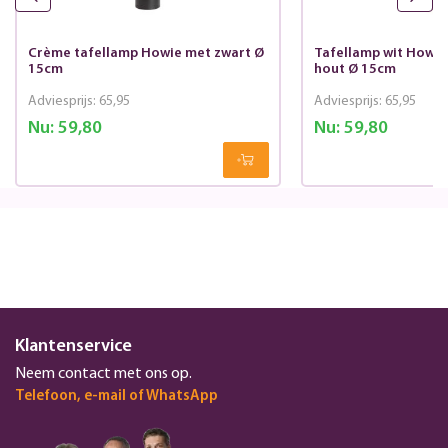
Crème tafellamp Howie met zwart Ø
Tafellamp wit Howie
15cm
hout Ø 15cm
Adviesprijs:
65,95
Adviesprijs:
65,95
Nu:
59,80
Nu:
59,80
Klantenservice
Neem contact met ons op.
Telefoon, e-mail of WhatsApp