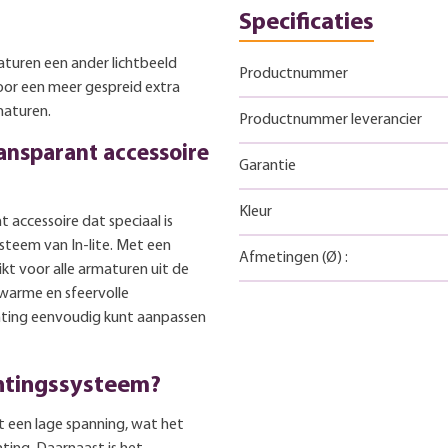
Specificaties
turen een ander lichtbeeld
Productnummer
or een meer gespreid extra
maturen.
Productnummer leverancier
ransparant accessoire
Garantie
Kleur
 accessoire dat speciaal is
ysteem van In-lite. Met een
Afmetingen
(Ø)
:
kt voor alle armaturen uit de
 warme en sfeervolle
chting eenvoudig kunt aanpassen
chtingssysteem?
t een lage spanning, wat het