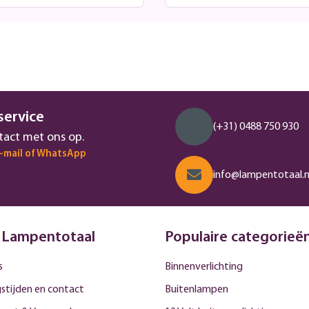
service
(+31) 0488 750 930
act met ons op.
e-mail of WhatsApp
info@lampentotaal.n
 Lampentotaal
Populaire categorieë
s
Binnenverlichting
stijden en contact
Buitenlampen