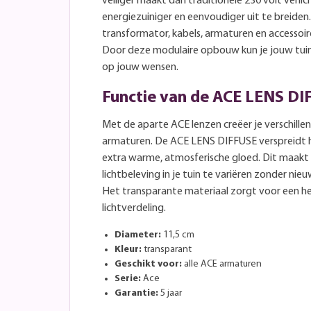
veiliger maakt dan traditionele 230 volt verlic
energiezuiniger en eenvoudiger uit te breiden
transformator, kabels, armaturen en accessoi
Door deze modulaire opbouw kun je jouw tuin
op jouw wensen.
Functie van de ACE LENS D
Met de aparte ACE lenzen creëer je verschille
armaturen. De ACE LENS DIFFUSE verspreidt he
extra warme, atmosferische gloed. Dit maakt
lichtbeleving in je tuin te variëren zonder ni
Het transparante materiaal zorgt voor een he
lichtverdeling.
Diameter:
11,5 cm
Kleur:
transparant
Geschikt voor:
alle ACE armaturen
Serie:
Ace
Garantie:
5 jaar