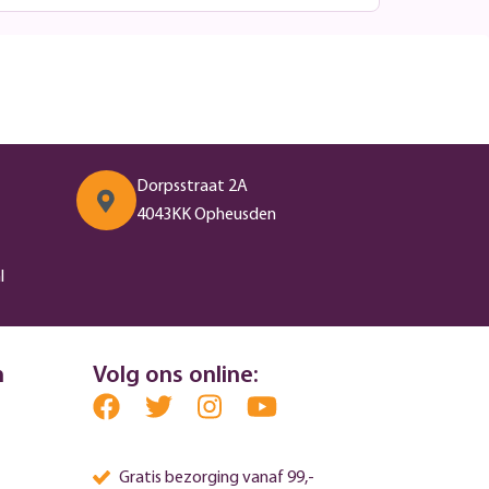
Dorpsstraat 2A
4043KK Opheusden
l
n
Volg ons online:
Gratis bezorging vanaf 99,-