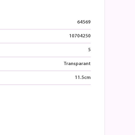
64569
10704250
5
Transparant
11.5
cm