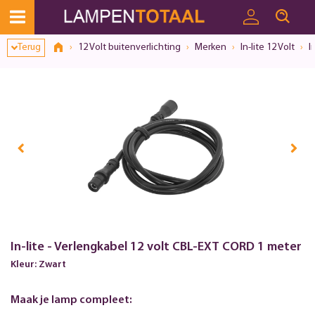
Terug
12 Volt buitenverlichting
Merken
In-lite 12 Volt
I
In-lite - Verlengkabel 12 volt CBL-EXT CORD 1 meter
Kleur: Zwart
Maak je lamp compleet: