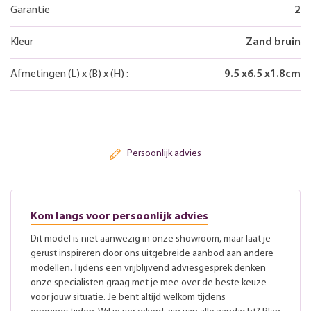
Garantie
2
Kleur
Zand bruin
Afmetingen
(L)
x
(B)
x
(H)
:
9.5
x
6.5
x
1.8
cm
Persoonlijk advies
Kom langs voor persoonlijk advies
Dit model is niet aanwezig in onze showroom, maar laat je
gerust inspireren door ons uitgebreide aanbod aan andere
modellen. Tijdens een vrijblijvend adviesgesprek denken
onze specialisten graag met je mee over de beste keuze
voor jouw situatie. Je bent altijd welkom tijdens