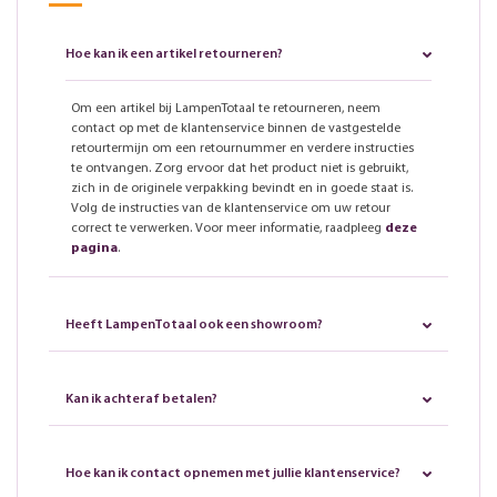
Hoe kan ik een artikel retourneren?
Om een artikel bij LampenTotaal te retourneren, neem
contact op met de klantenservice binnen de vastgestelde
retourtermijn om een retournummer en verdere instructies
te ontvangen. Zorg ervoor dat het product niet is gebruikt,
zich in de originele verpakking bevindt en in goede staat is.
Volg de instructies van de klantenservice om uw retour
correct te verwerken. Voor meer informatie, raadpleeg
deze
pagina
.
Heeft LampenTotaal ook een showroom?
Kan ik achteraf betalen?
Hoe kan ik contact opnemen met jullie klantenservice?