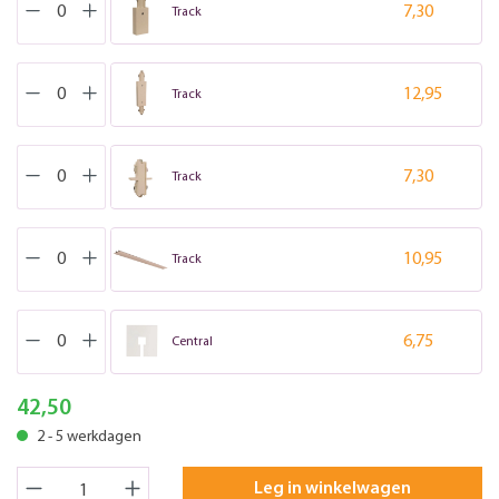
7,30
Track
12,95
Track
7,30
Track
10,95
Track
6,75
Central
42,50
2 - 5 werkdagen
Leg in winkelwagen