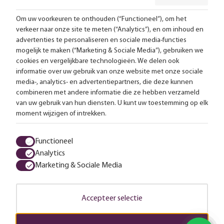
Om uw voorkeuren te onthouden (“Functioneel”), om het
verkeer naar onze site te meten (“Analytics”), en om inhoud en
Gratis bezorging vanaf 99,-
advertenties te personaliseren en sociale media-functies
mogelijk te maken (“Marketing & Sociale Media”), gebruiken we
Advies op maat
cookies en vergelijkbare technologieën. We delen ook
informatie over uw gebruik van onze website met onze sociale
Meer dan 25.000 lampen op voorraad
media-, analytics- en advertentiepartners, die deze kunnen
combineren met andere informatie die ze hebben verzameld
van uw gebruik van hun diensten. U kunt uw toestemming op elk
4.57 uit 2853 reviews
moment wijzigen of intrekken.
Alle prijzen zijn inclusief btw en exclusief eventuele verzendkosten.
Functioneel
Analytics
Algemene voorwaarden
Privacy statement
Cookies
Marketing & Sociale Media
© 2026 LampenTotaal
Accepteer selectie