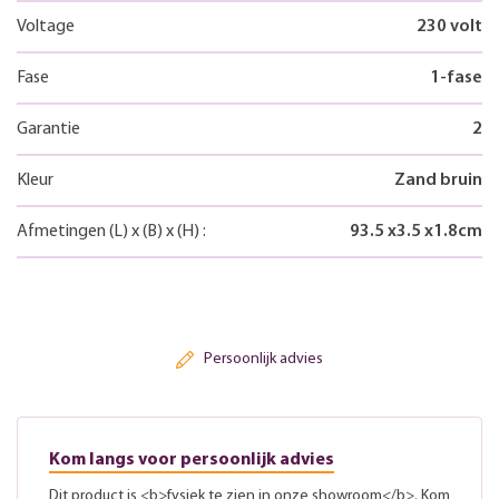
Voltage
230 volt
Fase
1-fase
Garantie
2
Kleur
Zand bruin
Afmetingen
(L)
x
(B)
x
(H)
:
93.5
x
3.5
x
1.8
cm
Persoonlijk advies
Kom langs voor persoonlijk advies
Dit product is <b>fysiek te zien in onze showroom</b>. Kom