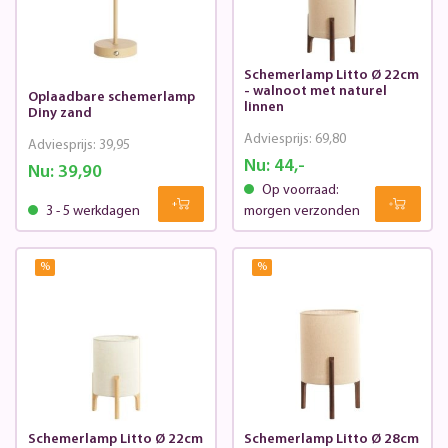
Schemerlamp Litto Ø 22cm
- walnoot met naturel
Oplaadbare schemerlamp
linnen
Diny zand
Adviesprijs:
69,80
Adviesprijs:
39,95
Nu:
44,-
Nu:
39,90
Op voorraad:
3 - 5 werkdagen
morgen verzonden
%
%
Schemerlamp Litto Ø 22cm
Schemerlamp Litto Ø 28cm