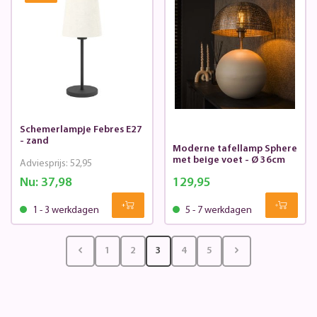
Schemerlampje Febres E27
- zand
Moderne tafellamp Sphere
met beige voet - Ø 36cm
Adviesprijs:
52,95
Nu:
37,98
129,95
1 - 3 werkdagen
5 - 7 werkdagen
1
2
3
4
5