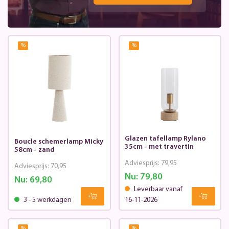
%
%
Glazen tafellamp Rylano
Boucle schemerlamp Micky
35cm - met travertin
58cm - zand
Adviesprijs:
79,95
Adviesprijs:
70,95
Nu:
79,80
Nu:
69,80
Leverbaar vanaf
3 - 5 werkdagen
16-11-2026
%
%