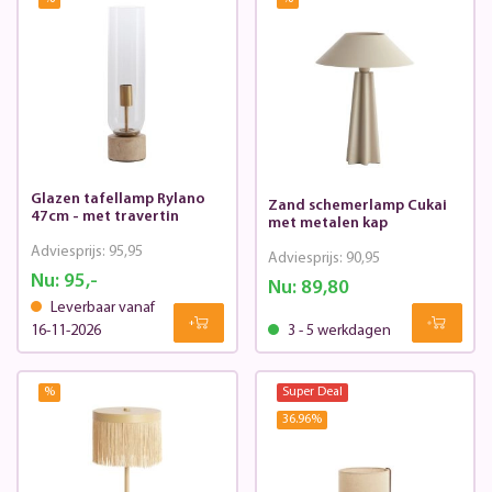
Glazen tafellamp Rylano
Zand schemerlamp Cukai
47cm - met travertin
met metalen kap
Adviesprijs:
95,95
Adviesprijs:
90,95
Nu:
95,-
Nu:
89,80
Leverbaar vanaf
16-11-2026
3 - 5 werkdagen
%
Super Deal
36.96
%