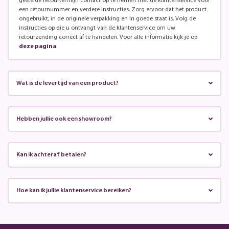
gestelde retourtermijn contact op te nemen met de klantenservice voor
een retournummer en verdere instructies. Zorg ervoor dat het product
ongebruikt, in de originele verpakking en in goede staat is. Volg de
instructies op die u ontvangt van de klantenservice om uw
retourzending correct af te handelen. Voor alle informatie kijk je op
deze pagina
.
Wat is de levertijd van een product?
Hebben jullie ook een showroom?
Kan ik achteraf betalen?
Hoe kan ik jullie klantenservice bereiken?