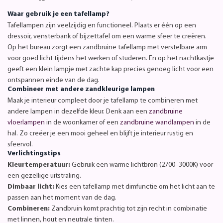
Waar gebruik je een tafellamp?
Tafellampen zijn veelzijdig en functioneel. Plaats er één op een
dressoir, vensterbank of bijzettafel om een warme sfeer te creëren.
Op het bureau zorgt een zandbruine tafellamp met verstelbare arm
voor goed licht tijdens het werken of studeren. En op het nachtkastje
geeft een klein lampje met zachte kap precies genoeg licht voor een
ontspannen einde van de dag.
Combineer met andere zandkleurige lampen
Maak je interieur compleet door je tafellamp te combineren met
andere lampen in dezelfde kleur. Denk aan een
zandbruine
vloerlampen
in de woonkamer of een
zandbruine wandlampen
in de
hal. Zo creëer je een mooi geheel en blijft je interieur rustig en
sfeervol.
Verlichtingstips
Kleurtemperatuur:
Gebruik een warme lichtbron (2700–3000K) voor
een gezellige uitstraling.
Dimbaar licht:
Kies een tafellamp met dimfunctie om het licht aan te
passen aan het moment van de dag.
Combineren:
Zandbruin komt prachtig tot zijn recht in combinatie
met linnen, hout en neutrale tinten.