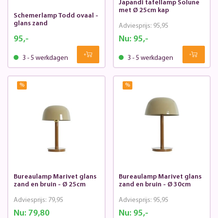
Japandi tafellamp Solune
met Ø 25cm kap
Schemerlamp Todd ovaal -
glans zand
Adviesprijs:
95,95
95,-
Nu:
95,-
3 - 5 werkdagen
3 - 5 werkdagen
%
%
Bureaulamp Marivet glans
Bureaulamp Marivet glans
zand en bruin - Ø 25cm
zand en bruin - Ø 30cm
Adviesprijs:
79,95
Adviesprijs:
95,95
Nu:
79,80
Nu:
95,-