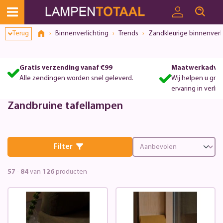
Terug
Binnenverlichting
Trends
Zandkleurige binnenverl
Gratis verzending vanaf €99
Maatwerkadvie
Alle zendingen worden snel geleverd.
Wij helpen u gra
ervaring in verlic
Zandbruine tafellampen
Filter
57
-
84
van
126
producten