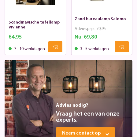
Zand bureaulamp Salomo
Scandinavische tafellamp
Vivienne
Adviesprijs:
70,95
64,95
Nu:
69,80
7 - 10 werkdagen
3 - 5 werkdagen
Advies nodig?
Vraag het een van onze
experts.
Neem contact op