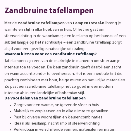
Zandbruine tafellampen
Met de
zandbruine tafellampen
van
LampenTotaal.nl
breng je
warmte en stijl in elke hoek van je huis. Of het nu gaat om
sfeerverlichting in de woonkamer, een leeslamp op het bureau of een
subtiel lampje op het nachtkastje – een zandbruine tafellamp zorgt
altijd voor een gezellige, natuurlijke uitstraling.
Waarom kiezen voor een zandbruine tafellamp?
Tafellampen zijn een van de makkelijkste manieren om sfeer aan je
interieur toe te voegen. De kleur zandbruin geeft daarbij een zacht
en warm accent zonder te overheersen. Het is een neutrale tint die
prachtig combineert met hout, beige muren en natuurlijke materialen.
Zo past een zandbruine tafellamp net zo goed in een modern
interieur als in een landelijke of bohemian stijl.
De voordelen van zandbruine tafellampen
Zorgt voor een warme, rustgevende sfeer in huis
Makkelijk te verplaatsen en in elke ruimte te gebruiken
Past bij diverse woonstijlen en kleurencombinaties
Ideaal als leeslamp, nachtlamp of sfeerverlichting
Verkrijgbaar in verschillende vormen, materialen en maten