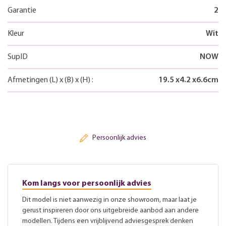
Garantie
2
Kleur
Wit
SupID
NOW
Afmetingen
(L)
x
(B)
x
(H)
:
19.5
x
4.2
x
6.6
cm
Persoonlijk advies
Kom langs voor persoonlijk advies
Dit model is niet aanwezig in onze showroom, maar laat je
gerust inspireren door ons uitgebreide aanbod aan andere
modellen. Tijdens een vrijblijvend adviesgesprek denken