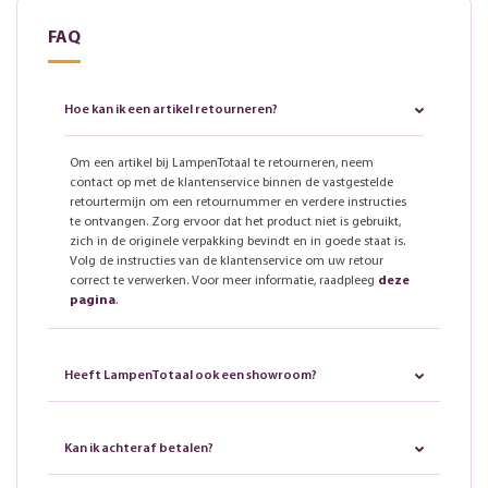
FAQ
Hoe kan ik een artikel retourneren?
Om een artikel bij LampenTotaal te retourneren, neem
contact op met de klantenservice binnen de vastgestelde
retourtermijn om een retournummer en verdere instructies
te ontvangen. Zorg ervoor dat het product niet is gebruikt,
zich in de originele verpakking bevindt en in goede staat is.
Volg de instructies van de klantenservice om uw retour
correct te verwerken. Voor meer informatie, raadpleeg
deze
pagina
.
Heeft LampenTotaal ook een showroom?
Kan ik achteraf betalen?